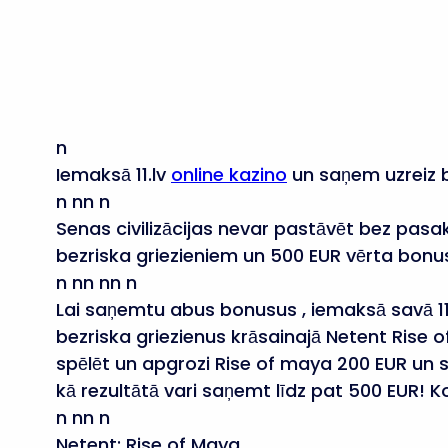
n
Iemaksā 11.lv
online kazino
un saņem uzreiz b
n nn n
Senas civilizācijas nevar pastāvēt bez pasak
bezriska griezieniem un 500 EUR vērta bonus
n nn nn n
Lai saņemtu abus bonusus , iemaksā savā 11
bezriska griezienus krāsainajā Netent Rise o
spēlēt un apgrozi Rise of maya 200 EUR un sa
kā rezultātā vari saņemt līdz pat 500 EUR! 
n nn n
Netent: Rise of Maya.