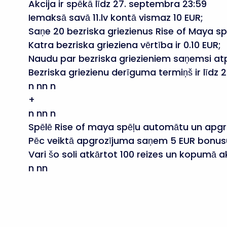
Akcija ir spēkā līdz 27. septembra 23:59
Iemaksā savā 11.lv kontā vismaz 10 EUR;
Saņe 20 bezriska griezienus Rise of Maya sp
Katra bezriska grieziena vērtība ir 0.10 EUR;
Naudu par bezriska griezieniem saņemsi atp
Bezriska griezienu derīguma termiņš ir līdz 2
n nn n
+
n nn n
Spēlē Rise of maya spēļu automātu un apgro
Pēc veiktā apgrozījuma saņem 5 EUR bonusu 
Vari šo soli atkārtot 100 reizes un kopumā 
n nn