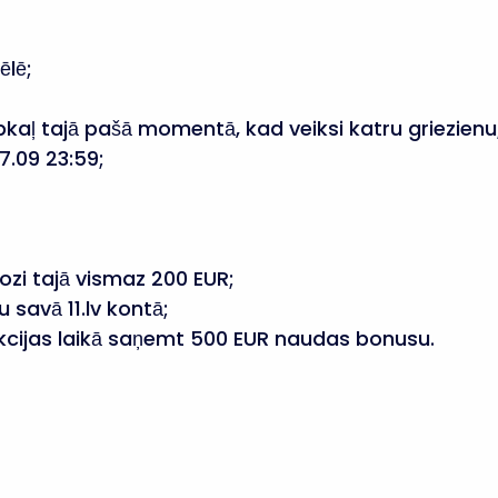
ēlē;
kaļ tajā pašā momentā, kad veiksi katru griezienu
7.09 23:59;
zi tajā vismaz 200 EUR;
savā 11.lv kontā;
akcijas laikā saņemt 500 EUR naudas bonusu.