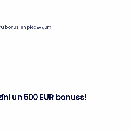
oru bonusi un piedāvājumi
ezini un 500 EUR bonuss!