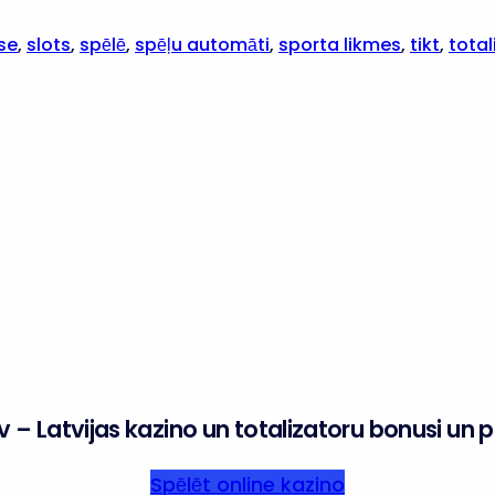
ise
, 
slots
, 
spēlē
, 
spēļu automāti
, 
sporta likmes
, 
tikt
, 
total
v – Latvijas kazino un totalizatoru bonusi un 
Spēlēt online kazino