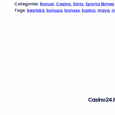
Categories:
Bonusi
, 
Casino
, 
Slots
, 
Sporta likmes
Tags:
bezriska
, 
bonusa
, 
bonuss
, 
kazino
, 
maya
, 
r
Casino24.l