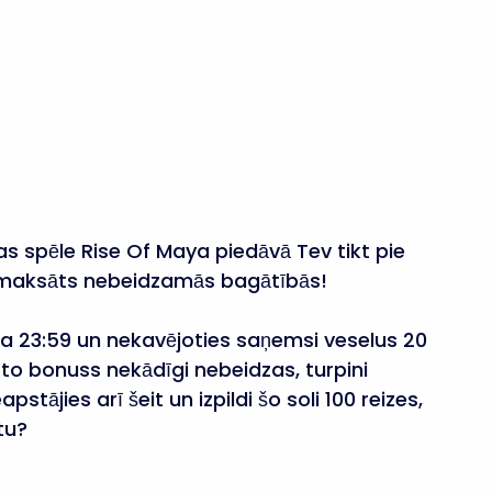
as spēle Rise Of Maya piedāvā Tev tikt pie
 atmaksāts nebeidzamās bagātībās!
ra 23:59 un nekavējoties saņemsi veselus 20
r to bonuss nekādīgi nebeidzas, turpini
jies arī šeit un izpildi šo soli 100 reizes,
tu?