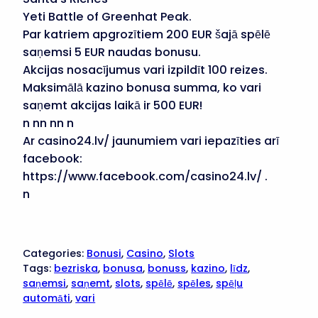
Yeti Battle of Greenhat Peak.
Par katriem apgrozītiem 200 EUR šajā spēlē
saņemsi 5 EUR naudas bonusu.
Akcijas nosacījumus vari izpildīt 100 reizes.
Maksimālā kazino bonusa summa, ko vari
saņemt akcijas laikā ir 500 EUR!
n nn nn n
Ar casino24.lv/ jaunumiem vari iepazīties arī
facebook:
https://www.facebook.com/casino24.lv/ .
n
Categories:
Bonusi
, 
Casino
, 
Slots
Tags:
bezriska
, 
bonusa
, 
bonuss
, 
kazino
, 
līdz
, 
saņemsi
, 
saņemt
, 
slots
, 
spēlē
, 
spēles
, 
spēļu
automāti
, 
vari