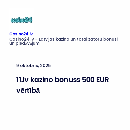
Pāriet
uz
saturu
Casino24.lv
Casino24.lv – Latvijas kazino un totalizatoru bonusi
un piedāvājumi
9 oktobris, 2025
11.lv kazino bonuss 500 EUR
vērtībā