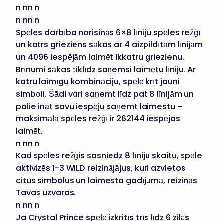
n nn n
n nn n
Spēles darbība norisinās 6×8 līniju spēles režģī
un katrs grieziens sākas ar 4 aizpildītām līnijām
un 4096 iespējām laimēt ikkatru griezienu.
Brīnumi sākas tiklīdz saņemsi laimētu līniju. Ar
katru laimīgu kombināciju, spēlē krīt jauni
simboli. Šādi vari saņemt līdz pat 8 līnijām un
palielināt savu iespēju saņemt laimestu –
maksimālā spēles režģī ir 262144 iespējas
laimēt.
n nn n
Kad spēles režģis sasniedz 8 līniju skaitu, spēle
aktivizēs 1-3 WILD reizinājājus, kuri azvietos
citus simbolus un laimesta gadījumā, reizinās
Tavas uzvaras.
n nn n
Ja Crystal Prince spēlē izkritīs trīs līdz 6 zilās