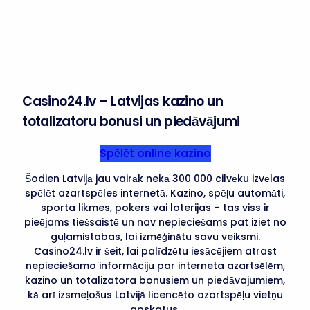
Casino24.lv – Latvijas kazino un
totalizatoru bonusi un piedāvājumi
Spēlēt online kazino
Šodien Latvijā jau vairāk nekā 300 000 cilvēku izvēlas
spēlēt azartspēles internetā. Kazino, spēļu automāti,
sporta likmes, pokers vai loterijas – tas viss ir
pieējams tiešsaistē un nav nepieciešams pat iziet no
guļamistabas, lai izmēģinātu savu veiksmi.
Casino24.lv ir šeit, lai palīdzētu iesācējiem atrast
nepieciešamo informāciju par interneta azartsēlēm,
kazino un totalizatora bonusiem un piedāvajumiem,
kā arī izsmeļošus Latvijā licencēto azartspēļu vietņu
apskatus.