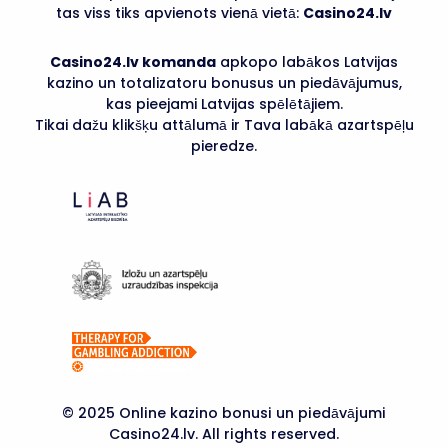
tas viss tiks apvienots vienā vietā:
Casino24.lv
Casino24.lv komanda
apkopo labākos Latvijas
kazino un totalizatoru bonusus un piedāvājumus,
kas pieejami Latvijas spēlētājiem.
Tikai dažu klikšķu attālumā ir Tava labākā azartspēļu
pieredze.
© 2025 Online kazino bonusi un piedāvājumi
Casino24.lv. All rights reserved.