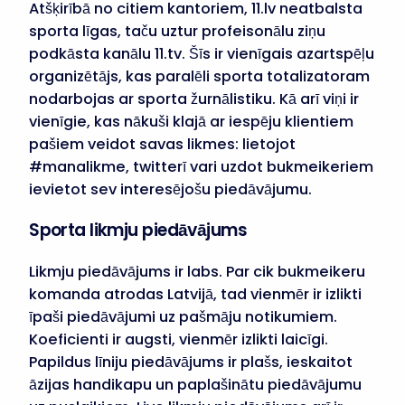
Atšķirībā no citiem kantoriem, 11.lv neatbalsta
sporta līgas, taču uztur profeisonālu ziņu
podkāsta kanālu 11.tv. Šīs ir vienīgais azartspēļu
organizētājs, kas paralēli sporta totalizatoram
nodarbojas ar sporta žurnālistiku. Kā arī viņi ir
vienīgie, kas nākuši klajā ar iespēju klientiem
pašiem veidot savas likmes: lietojot
#manalikme, twitterī vari uzdot bukmeikeriem
ievietot sev interesējošu piedāvājumu.
Sporta likmju piedāvājums
Likmju piedāvājums ir labs. Par cik bukmeikeru
komanda atrodas Latvijā, tad vienmēr ir izlikti
īpaši piedāvājumi uz pašmāju notikumiem.
Koeficienti ir augsti, vienmēr izlikti laicīgi.
Papildus līniju piedāvājums ir plašs, ieskaitot
āzijas handikapu un paplašinātu piedāvājumu