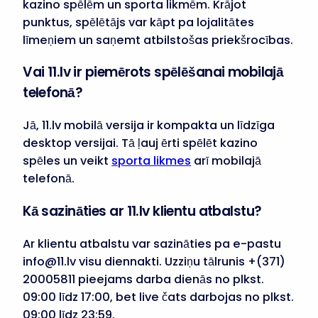
kazino spēlēm un sporta likmēm. Krājot
punktus, spēlētājs var kāpt pa lojalitātes
līmeņiem un saņemt atbilstošas priekšrocības.
Vai 11.lv ir piemērots spēlēšanai mobilajā
telefonā?
Jā, 11.lv mobilā versija ir kompakta un līdzīga
desktop versijai. Tā ļauj ērti spēlēt kazino
spēles un veikt
sporta likmes
arī mobilajā
telefonā.
Kā sazināties ar 11.lv klientu atbalstu?
Ar klientu atbalstu var sazināties pa e-pastu
info@11.lv visu diennakti. Uzziņu tālrunis +(371)
20005811 pieejams darba dienās no plkst.
09:00 līdz 17:00, bet live čats darbojas no plkst.
09:00 līdz 23:59.