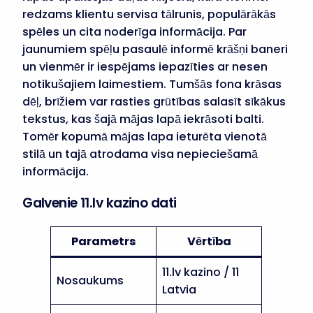
redzams klientu servisa tālrunis, populārākās
spēles un cita noderīga informācija. Par
jaunumiem spēļu pasaulē informē krāšņi baneri
un vienmēr ir iespējams iepazīties ar nesen
notikušajiem laimestiem. Tumšās fona krāsas
dēļ, brīžiem var rasties grūtības salasīt sīkākus
tekstus, kas šajā mājas lapā iekrāsoti balti.
Tomēr kopumā mājas lapa ieturēta vienotā
stilā un tajā atrodama visa nepieciešamā
informācija.
Galvenie 11.lv kazino dati
Parametrs
Vērtība
11.lv kazino / 11
Nosaukums
Latvia