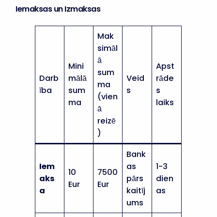
Iemaksas un Izmaksas
Mak
simāl
ā
Mini
Apst
sum
Darb
mālā
Veid
rāde
ma
ība
sum
s
s
(vien
ma
laiks
ā
reizē
)
Bank
Iem
as
1-3
10
7500
aks
pārs
dien
Eur
Eur
a
kaitīj
as
ums