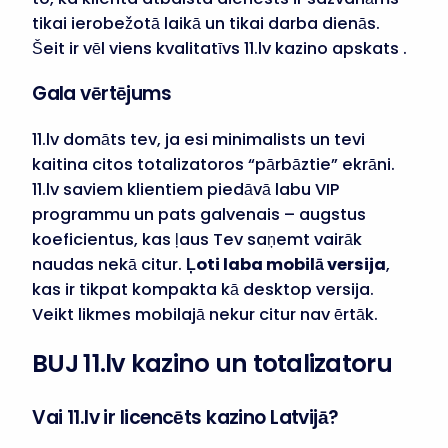
tikai ierobežotā laikā un tikai darba dienās.
Šeit ir vēl viens kvalitatīvs 11.lv kazino apskats .
Gala vērtējums
11.lv domāts tev, ja esi minimalists un tevi
kaitina citos totalizatoros “pārbāztie” ekrāni.
11.lv saviem klientiem piedāvā labu VIP
programmu un pats galvenais – augstus
koeficientus, kas ļaus Tev saņemt vairāk
naudas nekā citur.
Ļoti laba mobilā versija
,
kas ir tikpat kompakta kā desktop versija.
Veikt likmes mobilajā nekur citur nav ērtāk.
BUJ 11.lv kazino un totalizatoru
Vai 11.lv ir licencēts kazino Latvijā?