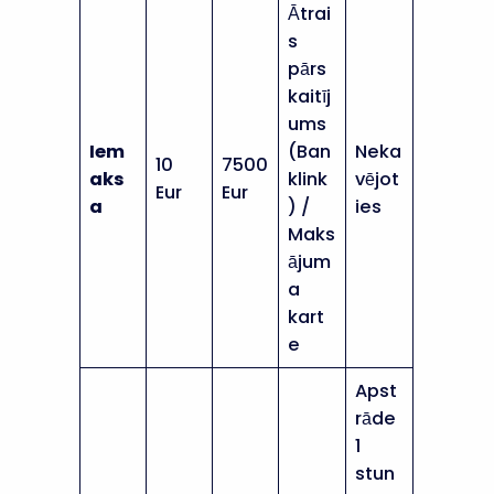
Ātrai
s
pārs
kaitīj
ums
Iem
(Ban
Neka
10
7500
aks
klink
vējot
Eur
Eur
a
) /
ies
Maks
ājum
a
kart
e
Apst
rāde
1
stun