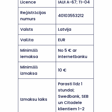
Licence
IAUI A-67; TI-04
Reģistrācijas
40103553212
numurs
Valsts
Latvija
Valūta
EUR
Minimālā
No 5 € ar
iemaksa
internetbanku
Minimālā
10 €
izmaksa
Parasti līdz 1
stundai;
Swedbank, SEB
Izmaksu laiks
un Citadele
klientiem 1–2