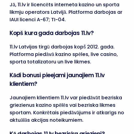
Jā, 11.lv ir licencēts interneta kazino un sporta
likmju operators Latvijā. Platforma darbojas ar
IAUI licenci A-67; TI-04.
Kopš kura gada darbojas 11.lv?
11.lv Latvijas tirgū darbojas kopš 2012. gada.
Platforma piedāvā kazino spēles, live casino,
sporta totalizatoru un live likmes.
Kādi bonusi pieejami jaunajiem 11.lv
klientiem?
Jaunajiem klientiem 11.lv var piedāvāt bezriska
griezienus kazino spēlēs vai bezriska likmes
sportam. Konkrētais piedāvājums ir atkarīgs no
aktuālās akcijas noteikumiem.
Kā darbojas 11.lv bezriska griezieni?