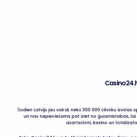
Casino24.l
Šodien Latvijā jau vairāk nekā 300 000 cilvēku izvēlas s
un nav nepieciešams pat iziet no guļamistabas, lai i
azartsēlēm, kazino un totalizat