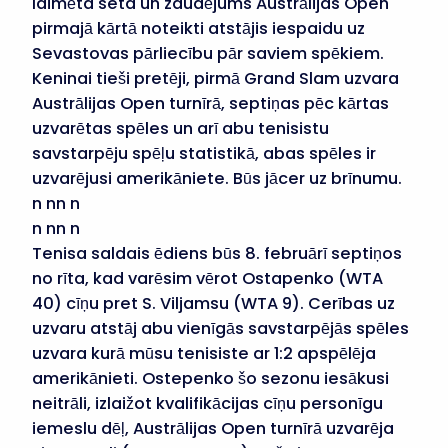
laimēta seta un zaudējums Austrālijas Open
pirmajā kārtā noteikti atstājis iespaidu uz
Sevastovas pārliecību pār saviem spēkiem.
Keninai tieši pretēji, pirmā Grand Slam uzvara
Austrālijas Open turnīrā, septiņas pēc kārtas
uzvarētas spēles un arī abu tenisistu
savstarpēju spēļu statistikā, abas spēles ir
uzvarējusi amerikāniete. Būs jācer uz brīnumu.
n nn n
n nn n
Tenisa saldais ēdiens būs 8. februārī septiņos
no rīta, kad varēsim vērot Ostapenko (WTA
40) cīņu pret S. Viljamsu (WTA 9). Cerības uz
uzvaru atstāj abu vienīgās savstarpējās spēles
uzvara kurā mūsu tenisiste ar 1:2 apspēlēja
amerikānieti. Ostepenko šo sezonu iesākusi
neitrāli, izlaižot kvalifikācijas cīņu personīgu
iemeslu dēļ, Austrālijas Open turnīrā uzvarēja