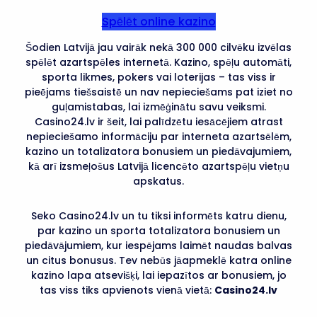
Spēlēt online kazino
Šodien Latvijā jau vairāk nekā 300 000 cilvēku izvēlas
spēlēt azartspēles internetā. Kazino, spēļu automāti,
sporta likmes, pokers vai loterijas – tas viss ir
pieējams tiešsaistē un nav nepieciešams pat iziet no
guļamistabas, lai izmēģinātu savu veiksmi.
Casino24.lv ir šeit, lai palīdzētu iesācējiem atrast
nepieciešamo informāciju par interneta azartsēlēm,
kazino un totalizatora bonusiem un piedāvajumiem,
kā arī izsmeļošus Latvijā licencēto azartspēļu vietņu
apskatus.
Seko Casino24.lv un tu tiksi informēts katru dienu,
par kazino un sporta totalizatora bonusiem un
piedāvājumiem, kur iespējams laimēt naudas balvas
un citus bonusus. Tev nebūs jāapmeklē katra online
kazino lapa atsevišķi, lai iepazītos ar bonusiem, jo
tas viss tiks apvienots vienā vietā:
Casino24.lv