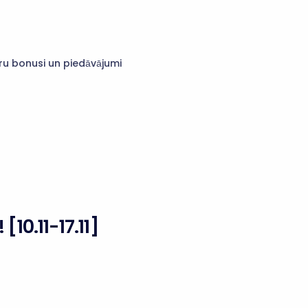
oru bonusi un piedāvājumi
[10.11-17.11]