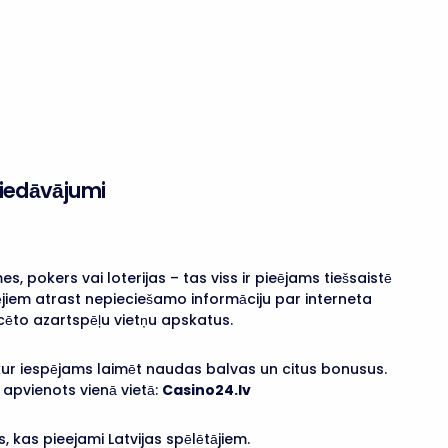
piedāvājumi
s, pokers vai loterijas – tas viss ir pieējams tiešsaistē
ācējiem atrast nepieciešamo informāciju par interneta
cēto azartspēļu vietņu apskatus.
 kur iespējams laimēt naudas balvas un citus bonusus.
 apvienots vienā vietā:
Casino24.lv
kas pieejami Latvijas spēlētājiem.