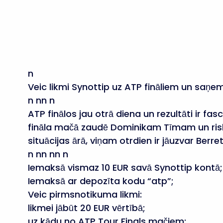
n
Veic likmi Synottip uz ATP fināliem un saņe
n nn n
ATP finālos jau otrā diena un rezultāti ir fa
fināla mačā zaudē Dominikam Tīmam un riskē 
situācijas ārā, viņam otrdien ir jāuzvar Berret
n nn nn n
Iemaksā vismaz 10 EUR savā Synottip kontā;
Iemaksā ar depozīta kodu “atp”;
Veic pirmsnotikuma likmi:
likmei jābūt 20 EUR vērtībā;
uz kādu no ATP Tour Finals mačiem;