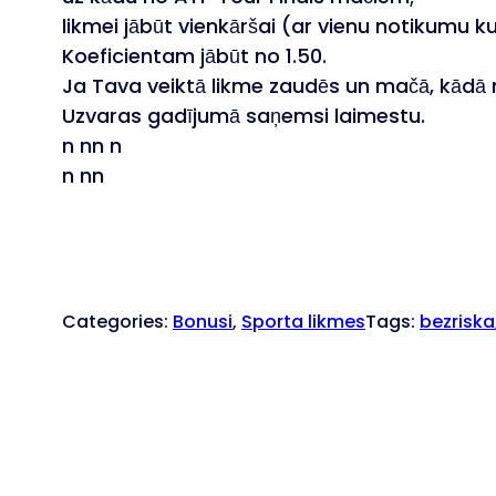
likmei jābūt vienkāršai (ar vienu notikumu k
Koeficientam jābūt no 1.50.
Ja Tava veiktā likme zaudēs un mačā, kādā 
Uzvaras gadījumā saņemsi laimestu.
n nn n
n nn
Categories:
Bonusi
, 
Sporta likmes
Tags:
bezriska