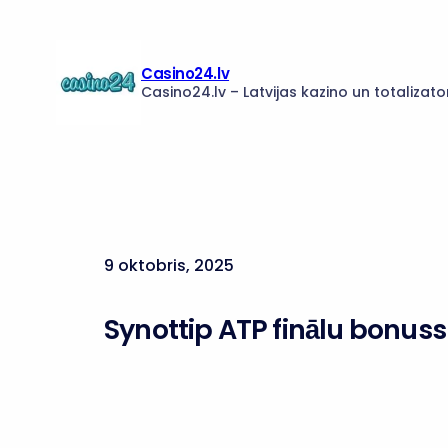
Pāriet
uz
saturu
Casino24.lv
Casino24.lv – Latvijas kazino un totalizat
9 oktobris, 2025
Synottip ATP finālu bonuss! 