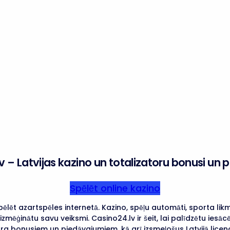
v – Latvijas kazino un totalizatoru bonusi un 
Spēlēt online kazino
pēlēt azartspēles internetā. Kazino, spēļu automāti, sporta likme
zmēģinātu savu veiksmi. Casino24.lv ir šeit, lai palīdzētu ies
ora bonusiem un piedāvajumiem, kā arī izsmeļošus Latvijā licen