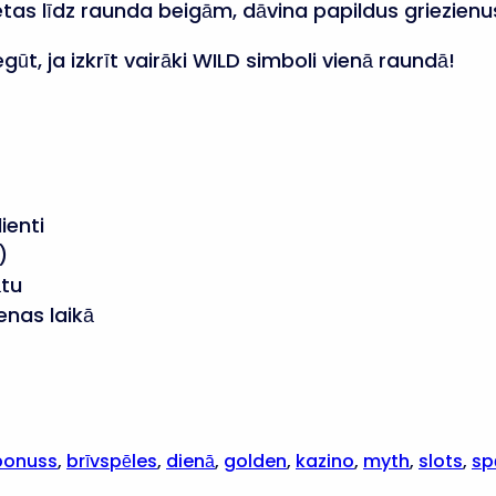
ietas līdz raunda beigām, dāvina papildus griezienus
egūt, ja izkrīt vairāki WILD simboli vienā raundā!
ienti
)
ātu
enas laikā
bonuss
, 
brīvspēles
, 
dienā
, 
golden
, 
kazino
, 
myth
, 
slots
, 
sp