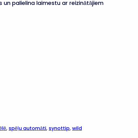
 un palielina laimestu ar reizinātājiem
ēlē
, 
spēļu automāti
, 
synottip
, 
wild