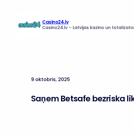
Pāriet
uz
saturu
Casino24.lv
Casino24.lv – Latvijas kazino un totalizat
9 oktobris, 2025
Saņem Betsafe bezriska li