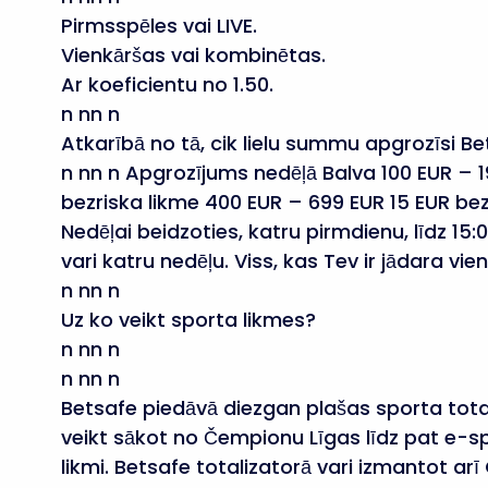
Pirmsspēles vai LIVE.
Vienkāršas vai kombinētas.
Ar koeficientu no 1.50.
n nn n
Atkarībā no tā, cik lielu summu apgrozīsi Be
n nn n Apgrozījums nedēļā Balva 100 EUR – 1
bezriska likme 400 EUR – 699 EUR 15 EUR bez
Nedēļai beidzoties, katru pirmdienu, līdz 15:
vari katru nedēļu. Viss, kas Tev ir jādara vie
n nn n
Uz ko veikt sporta likmes?
n nn n
n nn n
Betsafe piedāvā diezgan plašas sporta totali
veikt sākot no Čempionu Līgas līdz pat e-sp
likmi. Betsafe totalizatorā vari izmantot ar