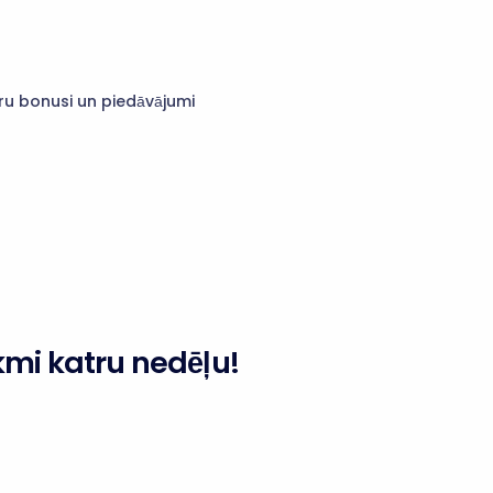
oru bonusi un piedāvājumi
kmi katru nedēļu!