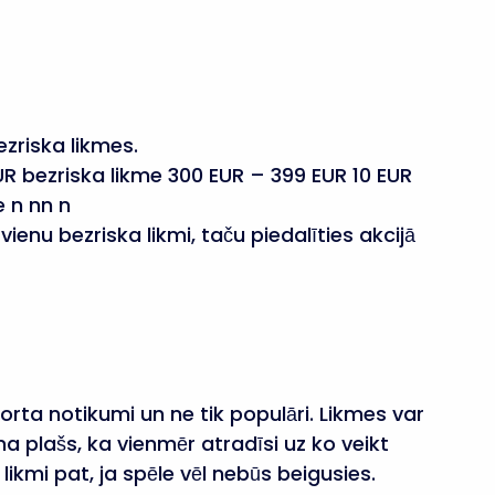
ezriska likmes.
UR bezriska likme 300 EUR – 399 EUR 10 EUR
e n nn n
ienu bezriska likmi, taču piedalīties akcijā
orta notikumi un ne tik populāri. Likmes var
a plašs, ka vienmēr atradīsi uz ko veikt
ikmi pat, ja spēle vēl nebūs beigusies.