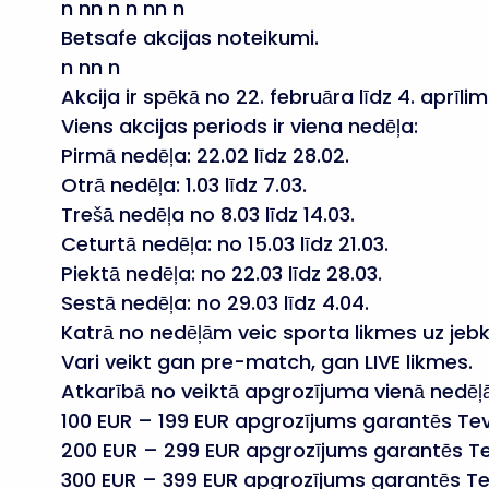
n nn n n nn n
Betsafe akcijas noteikumi.
n nn n
Akcija ir spēkā no 22. februāra līdz 4. aprīlim
Viens akcijas periods ir viena nedēļa:
Pirmā nedēļa: 22.02 līdz 28.02.
Otrā nedēļa: 1.03 līdz 7.03.
Trešā nedēļa no 8.03 līdz 14.03.
Ceturtā nedēļa: no 15.03 līdz 21.03.
Piektā nedēļa: no 22.03 līdz 28.03.
Sestā nedēļa: no 29.03 līdz 4.04.
Katrā no nedēļām veic sporta likmes uz jebk
Vari veikt gan pre-match, gan LIVE likmes.
Atkarībā no veiktā apgrozījuma vienā nedēļā
100 EUR – 199 EUR apgrozījums garantēs Tev 
200 EUR – 299 EUR apgrozījums garantēs Tev
300 EUR – 399 EUR apgrozījums garantēs Tev 