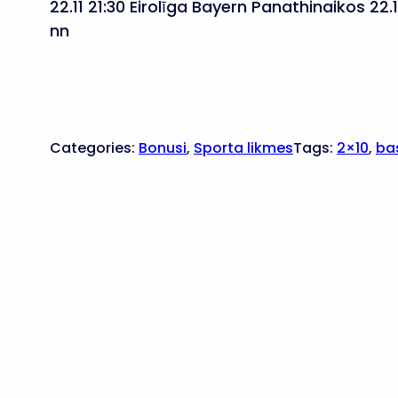
22.11 21:30 Eirolīga Bayern Panathinaikos 22
nn
Categories:
Bonusi
, 
Sporta likmes
Tags:
2×10
, 
ba