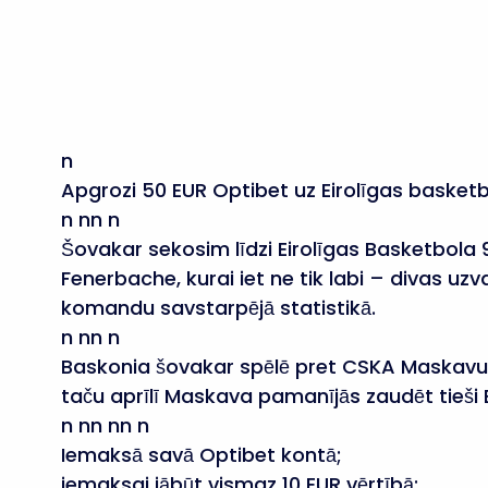
n
Apgrozi 50 EUR Optibet uz Eirolīgas basket
n nn n
Šovakar sekosim līdzi Eirolīgas Basketbola 
Fenerbache, kurai iet ne tik labi – divas uzv
komandu savstarpējā statistikā.
n nn n
Baskonia šovakar spēlē pret CSKA Maskavu, k
taču aprīlī Maskava pamanījās zaudēt tieši
n nn nn n
Iemaksā savā Optibet kontā;
iemaksai jābūt vismaz 10 EUR vērtībā;