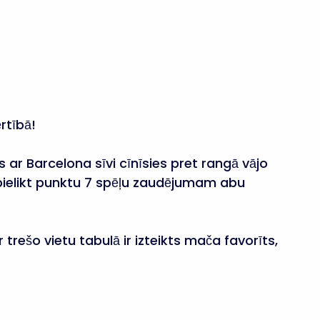
rtībā!
ar Barcelona sīvi cīnīsies pret rangā vājo
ja pielikt punktu 7 spēļu zaudējumam abu
rešo vietu tabulā ir izteikts mača favorīts,