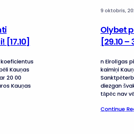
9 oktobris, 2
ti
Olybet pa
! [17.10]
[29.10 – 
koeficientus
n Eirolīgas 
spēli Kauņas
kaimiņi Kauņa
ar 20 00
Sanktpēterb
varos Kauņas
diezgan švaki
tāpēc nav vē
Continue Re