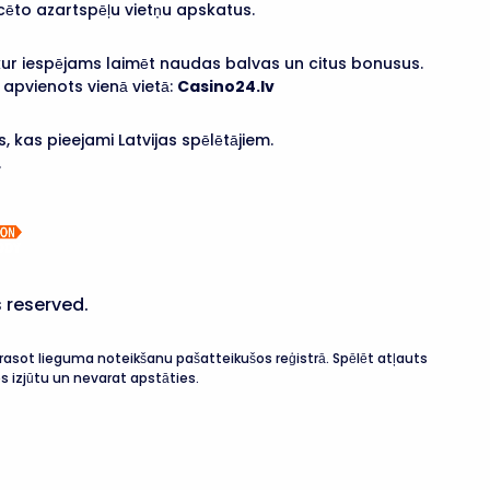
cēto azartspēļu vietņu apskatus.
 kur iespējams laimēt naudas balvas un citus bonusus.
 apvienots vienā vietā:
Casino24.lv
kas pieejami Latvijas spēlētājiem.
.
s reserved.
eprasot lieguma noteikšanu pašatteikušos reģistrā. Spēlēt atļauts
es izjūtu un nevarat apstāties.