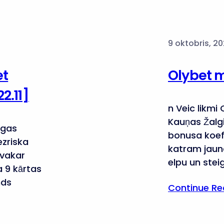
9 oktobris, 2
et
Olybet m
2.11]
n Veic likmi 
Kauņas Žalg
īgas
bonusa koefi
zriska
katram jaun
ovakar
elpu un stei
a 9 kārtas
nds
Continue Re