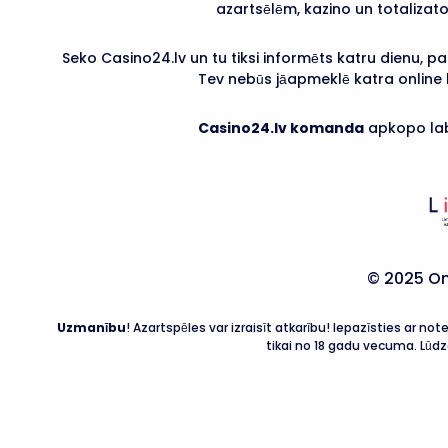
azartsēlēm, kazino un totalizat
Seko Casino24.lv un tu tiksi informēts katru dienu, 
Tev nebūs jāapmeklē katra online ka
Casino24.lv komanda
apkopo labā
© 2025 Onl
Uzmanību
! Azartspēles var izraisīt atkarību! Iepazīsties ar n
tikai no 18 gadu vecuma. Lūdza