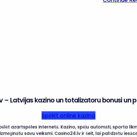
v – Latvijas kazino un totalizatoru bonusi un 
Spēlēt online kazino
pēlēt azartspēles internetā. Kazino, spēļu automāti, sporta likme
zmēģinātu savu veiksmi. Casino24.lv ir šeit, lai palīdzētu ies