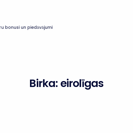
oru bonusi un piedāvājumi
Birka:
eirolīgas