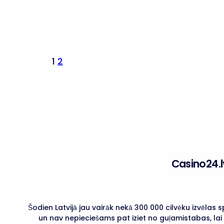
1
2
Casino24.l
Šodien Latvijā jau vairāk nekā 300 000 cilvēku izvēlas s
un nav nepieciešams pat iziet no guļamistabas, lai i