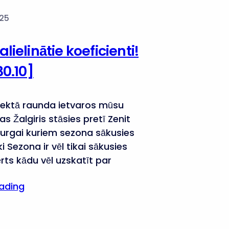
025
lielinātie koeficienti!
30.10]
piektā raunda ietvaros mūsu
s Žalgiris stāsies pretī Zenit
urgai kuriem sezona sākusies
 Sezona ir vēl tikai sākusies
rts kādu vēl uzskatīt par
ading