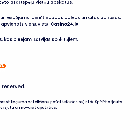
cēto azartspēļu vietņu apskatus.
 kur iespējams laimēt naudas balvas un citus bonusus.
 apvienots vienā vietā:
Casino24.lv
kas pieejami Latvijas spēlētājiem.
.
s reserved.
eprasot lieguma noteikšanu pašatteikušos reģistrā. Spēlēt atļauts
es izjūtu un nevarat apstāties.