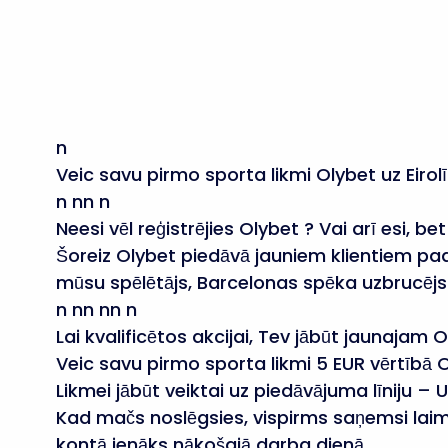
n
Veic savu pirmo sporta likmi Olybet uz Eirol
n nn n
Neesi vēl reģistrējies Olybet ? Vai arī esi, be
Šoreiz Olybet piedāvā jauniem klientiem paau
mūsu spēlētājs, Barcelonas spēka uzbrucējs R
n nn nn n
Lai kvalificētos akcijai, Tev jābūt jaunajam
Veic savu pirmo sporta likmi 5 EUR vērtībā Ol
Likmei jābūt veiktai uz piedāvājuma līniju –
Kad mačs noslēgsies, vispirms saņemsi laim
kontā ienāks nākošajā darba dienā.