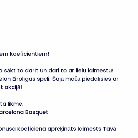
giem koeficientiem!
a sākt to darīt un dari to ar lielu laimestu!
on Eirolīgas spēli. Šajā mačā piedalīsies ar
t akcijā!
ta likme.
 Barcelona Basquet.
onusa koeficiena aprēķināts laimests Tavā