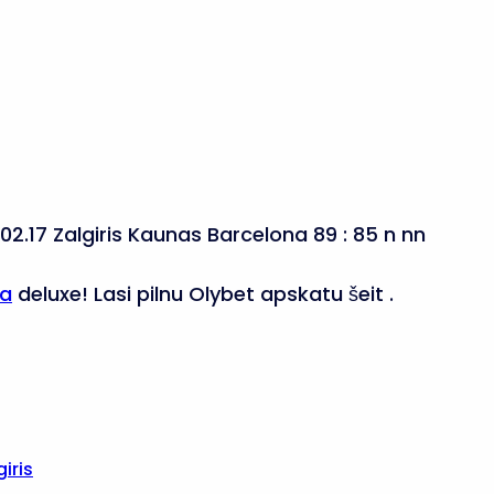
2.02.17 Zalgiris Kaunas Barcelona 89 : 85 n nn
ra
deluxe! Lasi pilnu Olybet apskatu šeit .
giris