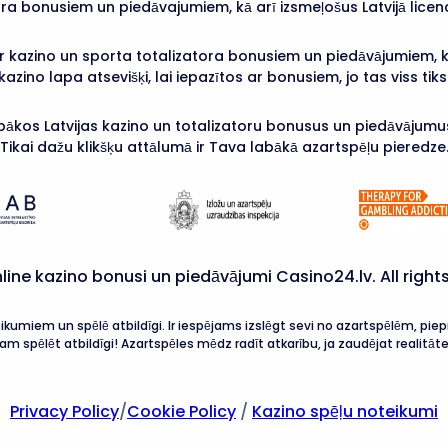
ora bonusiem un piedāvajumiem, kā arī izsmeļošus Latvijā licen
par kazino un sporta totalizatora bonusiem un piedāvājumiem,
zino lapa atsevišķi, lai iepazītos ar bonusiem, jo tas viss tiks
kos Latvijas kazino un totalizatoru bonusus un piedāvājumus, 
Tikai dažu klikšķu attālumā ir Tava labākā azartspēļu pieredze
ine kazino bonusi un piedāvājumi Casino24.lv. All right
oteikumiem un spēlē atbildīgi. Ir iespējams izslēgt sevi no azartspēlēm, pi
m spēlēt atbildīgi! Azartspēles mēdz radīt atkarību, ja zaudējat realitāt
Privacy Policy
/
Cookie Policy
/
Kazino spēļu noteikumi