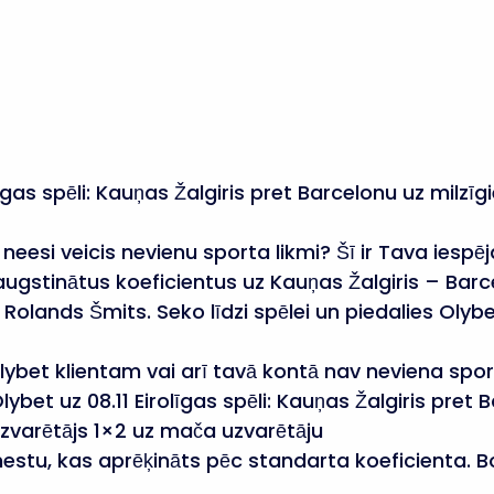
īgas spēli: Kauņas Žalgiris pret Barcelonu uz milzī
t neesi veicis nevienu sporta likmi? Šī ir Tava iespēj
gstinātus koeficientus uz Kauņas Žalgiris – Barcel
olands Šmits. Seko līdzi spēlei un piedalies Olybe
 Olybet klientam vai arī tavā kontā nav neviena spor
ybet uz 08.11 Eirolīgas spēli: Kauņas Žalgiris pret
 Uzvarētājs 1×2 uz mača uzvarētāju
estu, kas aprēķināts pēc standarta koeficienta. B