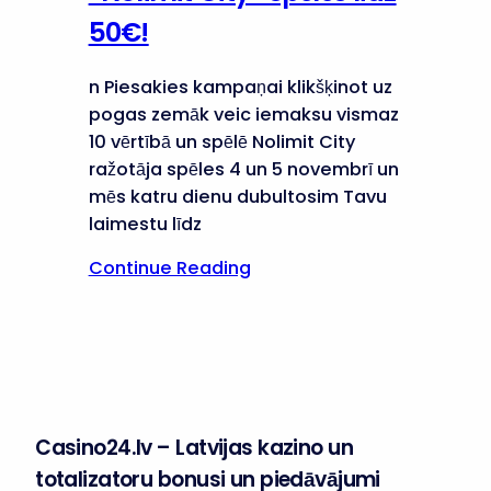
50€!
n Piesakies kampaņai klikšķinot uz
pogas zemāk veic iemaksu vismaz
10 vērtībā un spēlē Nolimit City
ražotāja spēles 4 un 5 novembrī un
mēs katru dienu dubultosim Tavu
laimestu līdz
Continue Reading
Casino24.lv – Latvijas kazino un
totalizatoru bonusi un piedāvājumi