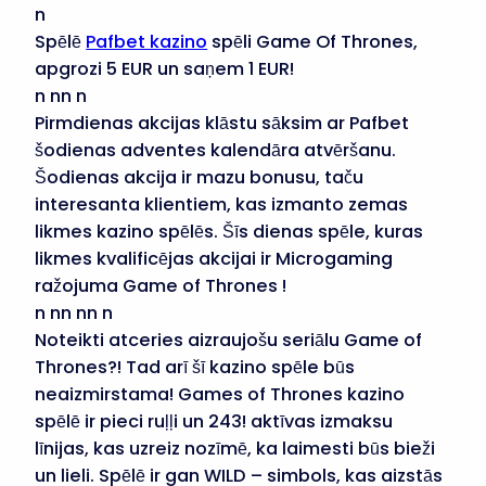
n
Spēlē
Pafbet kazino
spēli Game Of Thrones,
apgrozi 5 EUR un saņem 1 EUR!
n nn n
Pirmdienas akcijas klāstu sāksim ar Pafbet
šodienas adventes kalendāra atvēršanu.
Šodienas akcija ir mazu bonusu, taču
interesanta klientiem, kas izmanto zemas
likmes kazino spēlēs. Šīs dienas spēle, kuras
likmes kvalificējas akcijai ir Microgaming
ražojuma Game of Thrones !
n nn nn n
Noteikti atceries aizraujošu seriālu Game of
Thrones?! Tad arī šī kazino spēle būs
neaizmirstama! Games of Thrones kazino
spēlē ir pieci ruļļi un 243! aktīvas izmaksu
līnijas, kas uzreiz nozīmē, ka laimesti būs bieži
un lieli. Spēlē ir gan WILD – simbols, kas aizstās