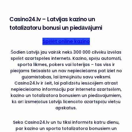
Casino24.lv – Latvijas kazino un
totalizatoru bonusi un piedāvājumi
Spēlēt online kazino
Šodien Latvijā jau vairāk nekā 300 000 cilvēku izvēlas
spēlēt azartspēles internetā. Kazino, spēļu automāti,
sporta likmes, pokers vai loterijas – tas viss ir
pieējams tiešsaistē un nav nepieciešams pat iziet no
guļamistabas, lai izmēģinātu savu veiksmi.
Casino24.lv ir šeit, lai palīdzētu iesācējiem atrast
nepieciešamo informāciju par interneta azartsēlēm,
kazino un totalizatora bonusiem un piedāvajumiem,
kā arī izsmeļošus Latvijā licencēto azartspēļu vietņu
apskatus.
Seko Casino24.lv un tu tiksi informēts katru dienu,
par kazino un sporta totalizatora bonusiem un