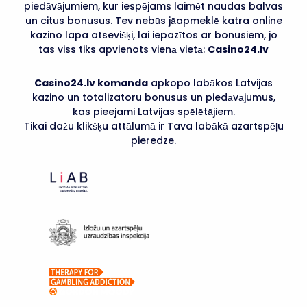
piedāvājumiem, kur iespējams laimēt naudas balvas
un citus bonusus. Tev nebūs jāapmeklē katra online
kazino lapa atsevišķi, lai iepazītos ar bonusiem, jo
tas viss tiks apvienots vienā vietā:
Casino24.lv
Casino24.lv komanda
apkopo labākos Latvijas
kazino un totalizatoru bonusus un piedāvājumus,
kas pieejami Latvijas spēlētājiem.
Tikai dažu klikšķu attālumā ir Tava labākā azartspēļu
pieredze.