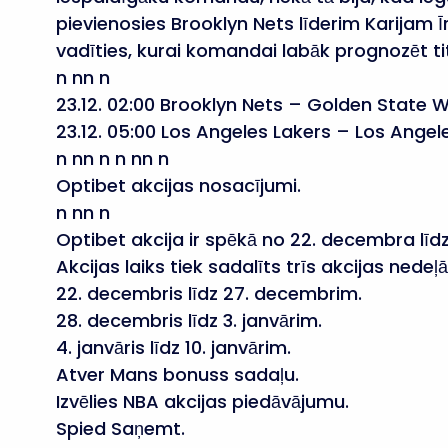
pievienosies Brooklyn Nets līderim Karijam
vadīties, kurai komandai labāk prognozēt tit
n nn n
23.12. 02:00 Brooklyn Nets – Golden State W
23.12. 05:00 Los Angeles Lakers – Los Angel
n nn n n nn n
Optibet akcijas nosacījumi.
n nn n
Optibet akcija ir spēkā no 22. decembra līdz 
Akcijas laiks tiek sadalīts trīs akcijas nedeļā
22. decembris līdz 27. decembrim.
28. decembris līdz 3. janvārim.
4. janvāris līdz 10. janvārim.
Atver Mans bonuss sadaļu.
Izvēlies NBA akcijas piedāvājumu.
Spied Saņemt.