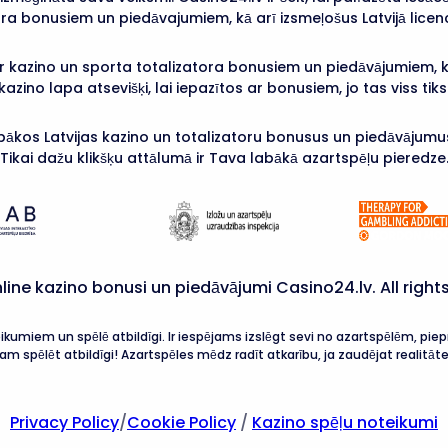
ora bonusiem un piedāvajumiem, kā arī izsmeļošus Latvijā licen
par kazino un sporta totalizatora bonusiem un piedāvājumiem,
zino lapa atsevišķi, lai iepazītos ar bonusiem, jo tas viss tiks
kos Latvijas kazino un totalizatoru bonusus un piedāvājumus, 
Tikai dažu klikšķu attālumā ir Tava labākā azartspēļu pieredze
ine kazino bonusi un piedāvājumi Casino24.lv. All right
oteikumiem un spēlē atbildīgi. Ir iespējams izslēgt sevi no azartspēlēm, pi
m spēlēt atbildīgi! Azartspēles mēdz radīt atkarību, ja zaudējat realitāt
Privacy Policy
/
Cookie Policy
/
Kazino spēļu noteikumi