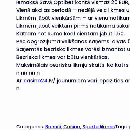
Iemaksā Savā Optibet kontā vismaz 20 EUR, 
Vienā akcijas periodā – nedēļā veic likmes 
Likmēm jābūt vienkāršām – ar vienu notiku
Likmēm jābūt veiktām pirms notikuma sāku
Katram notikuma koeficientam jābūt 1.50.
Pēc apgrozījuma veikšanas saņemsi divas 5 
Saņemtās bezriska likmes varēsi izmantot u
Bezriska likmes var būtu vienkāršas.
Maksimālais bezriska likmju skaits, ko katrs
n nn nn n
Ar
casino24
.lv/ jaunumiem vari iepazīties
n
Categories:
Bonusi
, 
Casino
, 
Sporta likmes
Tags: