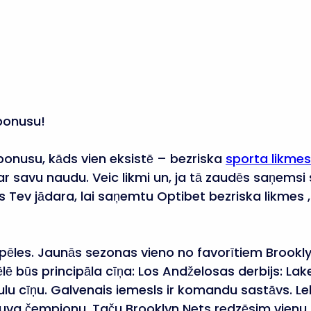
bonusu!
bonusu, kāds vien eksistē – bezriska
sporta likmes
 ar savu naudu. Veic likmi un, ja tā zaudēs saņems
kas Tev jādara, lai saņemtu Optibet bezriska likmes 
les. Jaunās sezonas vieno no favorītiem Brooklyn
lē būs principāla cīņa: Los Andželosas derbijs: La
tulu cīņu. Galvenais iemesls ir komandu sastāvs. Le
guva čempionu. Taču Brooklyn Nets redzēsim vienu 