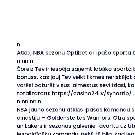
n
Atklāj NBA sezonu Optibet ar īpašo sporta 
n nn n
Šoreiz Tev ir iespēja saņemt labāko sporta 
bonuss, kas ļauj Tev veikt likmes neriskējot
varēsi paturēt visus laimestus sev! Izlasi, 
totalizatoru: https://casino24.lv/synottip/ .
n nn nn n
NBA jauno sezonu atklās īpašas komandu spē
dinastiju – Goldensteitas Warriors. Otrā spē
un Lakers ir sezonas galvenie favorītu uz ti
iespaidīgāku komandu, nekā tā bija, kad ie