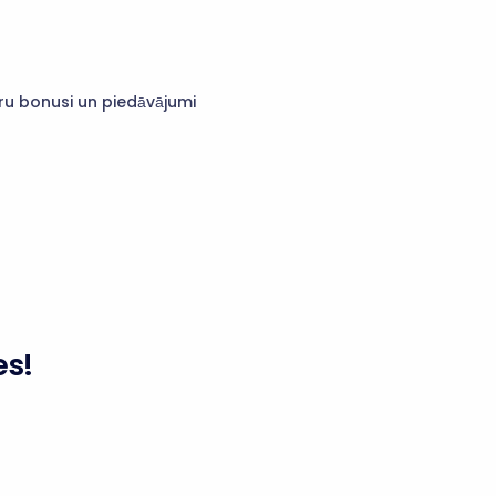
oru bonusi un piedāvājumi
es!