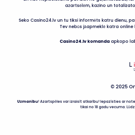
azartsēlēm, kazino un totalizat
Seko Casino24.lv un tu tiksi informēts katru dienu, 
Tev nebūs jāapmeklē katra online ka
Casino24.lv komanda
apkopo labā
© 2025 Onl
Uzmanību
! Azartspēles var izraisīt atkarību! Iepazīsties ar n
tikai no 18 gadu vecuma. Lūdza