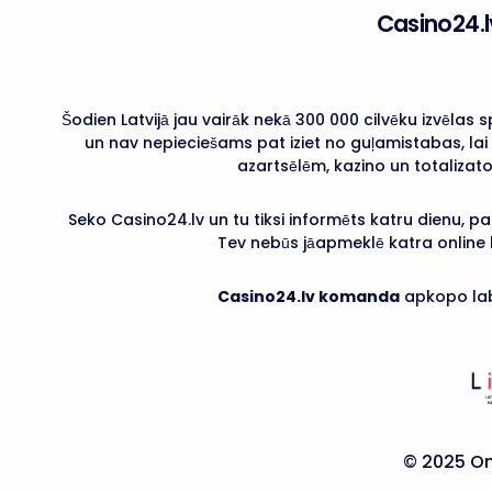
Casino24.l
Šodien Latvijā jau vairāk nekā 300 000 cilvēku izvēlas s
un nav nepieciešams pat iziet no guļamistabas, lai i
azartsēlēm, kazino un totalizat
Seko Casino24.lv un tu tiksi informēts katru dienu, 
Tev nebūs jāapmeklē katra online ka
Casino24.lv komanda
apkopo labā
© 2025 Onl