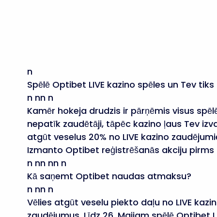
n
Spēlē Optibet LIVE kazino spēles un Tev ti
n nn n
Kamēr hokeja drudzis ir pārņēmis visus spēl
nepatīk zaudētāji, tāpēc kazino ļaus Tev izv
atgūt veselus 20% no LIVE kazino zaudējumiem
Izmanto Optibet reģistrēšanās akciju pirms pi
n nn nn n
Kā saņemt Optibet naudas atmaksu?
n nn n
Vēlies atgūt veselu piekto daļu no LIVE kazi
zaudējumus. Līdz 26. Maijam spēlē Optibet LI