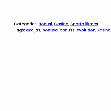
Categories:
Bonusi
, 
Casino
, 
Sporta likmes
Tags:
akcijas
, 
bonusa
, 
bonuss
, 
evolution
, 
kazino