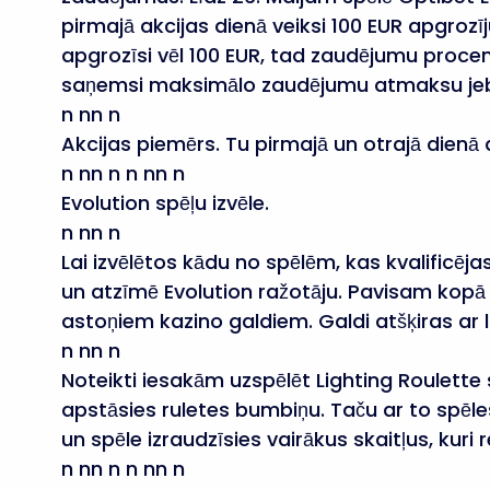
pirmajā akcijas dienā veiksi 100 EUR apgroz
apgrozīsi vēl 100 EUR, tad zaudējumu procen
saņemsi maksimālo zaudējumu atmaksu je
n nn n
Akcijas piemērs. Tu pirmajā un otrajā die
n nn n n nn n
Evolution spēļu izvēle.
n nn n
Lai izvēlētos kādu no spēlēm, kas kvalificēja
un atzīmē Evolution ražotāju. Pavisam kopā va
astoņiem kazino galdiem. Galdi atšķiras ar li
n nn n
Noteikti iesakām uzspēlēt Lighting Roulette s
apstāsies ruletes bumbiņu. Taču ar to spēle
un spēle izraudzīsies vairākus skaitļus, kuri 
n nn n n nn n