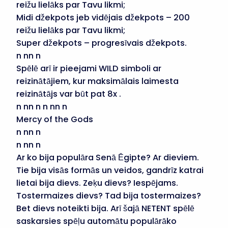
reižu lielāks par Tavu likmi;
Midi džekpots jeb vidējais džekpots – 200
reižu lielāks par Tavu likmi;
Super džekpots – progresīvais džekpots.
n nn n
Spēlē arī ir pieejami WILD simboli ar
reizinātājiem, kur maksimālais laimesta
reizinātājs var būt pat 8x .
n nn n n nn n
Mercy of the Gods
n nn n
n nn n
Ar ko bija populāra Senā Ēgipte? Ar dieviem.
Tie bija visās formās un veidos, gandrīz katrai
lietai bija dievs. Zeķu dievs? Iespējams.
Tostermaizes dievs? Tad bija tostermaizes?
Bet dievs noteikti bija. Arī šajā NETENT spēlē
saskarsies spēļu automātu populārāko