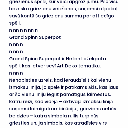
griezienus spēlē, kur veici apgrozījumu. Pēc visu
bezriska griezienu veikšanas, saņemsi atpakaļ
savā kontā šo griezienu summu par attiecīgo
spēli.
n nn n n nn n
Grand Spinn Superpot
n nn n
n nn n
Grand Spinn Superpot ir Netent džekpota
spēli, kas ietver sevī Art Deko tematiku.
n nn n
Nenobīsties uzreiz, kad ieraudzīsi tikai vienu
izmaksu līnija, jo spēlē ir patīkams āķis, kas ļaus
ar šo vienu līniju iegūt pamatīgus laimestus.
Katru reizi, kad vidējā – aktīvajā izmaksu līnijā
saņemsi laimīgu kombināciju , grieziens nebūs
beidzies – katra simbola rullis turpinās
griezties un, ja simbols, kas atradīsies virs