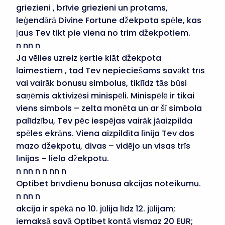
griezieni , brīvie griezieni un protams,
leģendārā Divine Fortune džekpota spēle, kas
ļaus Tev tikt pie viena no trim džekpotiem.
n nn n
Ja vēlies uzreiz ķertie klāt džekpota
laimestiem , tad Tev nepieciešams savākt trīs
vai vairāk bonusu simbolus, tiklīdz tās būsi
saņēmis aktivizēsi minispēli. Minispēlē ir tikai
viens simbols – zelta monēta un ar šī simbola
palīdzību, Tev pēc iespējas vairāk jāaizpilda
spēles ekrāns. Viena aizpildīta līnija Tev dos
mazo džekpotu, divas – vidējo un visas trīs
līnijas – lielo džekpotu.
n nn n n nn n
Optibet brīvdienu bonusa akcijas noteikumu.
n nn n
akcija ir spēkā no 10. jūlija līdz 12. jūlijam;
iemaksā savā Optibet kontā vismaz 20 EUR;