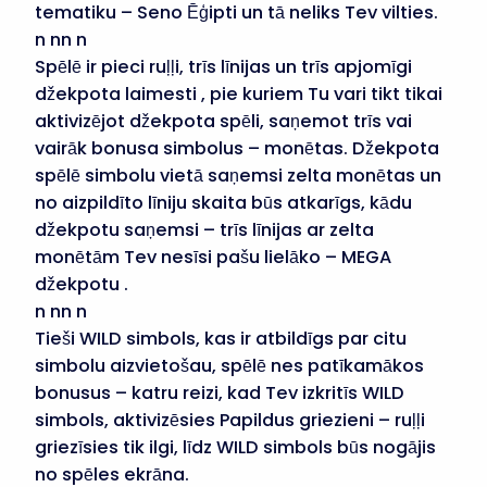
tematiku – Seno Ēģipti un tā neliks Tev vilties.
n nn n
Spēlē ir pieci ruļļi, trīs līnijas un trīs apjomīgi
džekpota laimesti , pie kuriem Tu vari tikt tikai
aktivizējot džekpota spēli, saņemot trīs vai
vairāk bonusa simbolus – monētas. Džekpota
spēlē simbolu vietā saņemsi zelta monētas un
no aizpildīto līniju skaita būs atkarīgs, kādu
džekpotu saņemsi – trīs līnijas ar zelta
monētām Tev nesīsi pašu lielāko – MEGA
džekpotu .
n nn n
Tieši WILD simbols, kas ir atbildīgs par citu
simbolu aizvietošau, spēlē nes patīkamākos
bonusus – katru reizi, kad Tev izkritīs WILD
simbols, aktivizēsies Papildus griezieni – ruļļi
griezīsies tik ilgi, līdz WILD simbols būs nogājis
no spēles ekrāna.