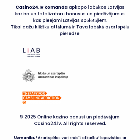
Casino24.lv komanda
apkopo labākos Latvijas
kazino un totalizatoru bonusus un piedāvājumus,
kas pieejami Latvijas spēlētājiem.
Tikai dažu klikšķu attālumā ir Tava labākā azartspēļu
pieredze.
© 2025 Online kazino bonusi un piedāvājumi
Casino24.lv. All rights reserved.
Uzmanību
! Azartspēles var izraisīt atkarību! Iepazīsties ar