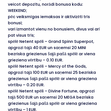
veicot depozītu, norādi bonusa kodu:
WEEKEND;
pēc veiksmīgas iemaksas ir aktivizēti trīs
bonusi;
vari izmantot vienu no bonusiem, divus vai arī
pat visus trīs;
spēlē Netent spēli – Grand Spinn Superpot,
apgrozi tajā 40 EUR un saņemsi 20 MINI
bezriska griezienus šajā pašā spēlē ar viena
grieziena vērtību – 0.10 EUR.
spēlē Netent spēli – Mercy of the Gods,
apgrozi tajā 100 EUR un saņemsi 25 bezriska
griezienus šajā pašā spēlē ar viena grieziena
vērtību – 0.20 EUR.
spēlē Netent spēli – Divine Fortune, apgrozi
tajā 500 EUR un saņemsi 20 MEGA bezriska
griezienus šajā pašā spēlē ar viena grieziena
vērtību – 1 EUR.