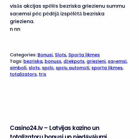
visās akcijas spēlēs bezriska griezienu summu
saņemsi pēc pēdējā izspēlētā bezriska
grieziena.
n nn
Categories:
Bonusi
, 
Slots
, 
Sporta likmes
Tags:
bezriska
, 
bonuss
, 
džekpots
, 
griezieni
, 
saņemsi
, 
simboli
, 
slots
, 
spēlē
, 
spēļu automāti
, 
sporta likmes
, 
totalizators
, 
trīs
Casino24.lv – Latvijas kazino un
totalizatoru bonusi un piedāvājumi