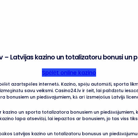
v – Latvijas kazino un totalizatoru bonusi un 
Spēlēt online kazino
pēlēt azartspēles internetā. Kazino, spēļu automāti, sporta likme
zmēģinātu savu veiksmi. Casino24.lv ir šeit, lai palīdzētu ies
ora bonusiem un piedāvajumiem, kā arī izsmeļošus Latvijā licen
par kazino un sporta totalizatora bonusiem un piedāvājumiem,
zino lapa atsevišķi, lai iepazītos ar bonusiem, jo tas viss tiks
kos Latvijas kazino un totalizatoru bonusus un piedāvājumus, 