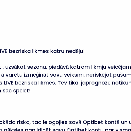
IVE bezriska likmes katru nedēļu!
t , uzsākot sezonu, piedāvā katram likmju veicējam
zatorā varētu izmēģināt savu veiksmi, neriskējot paša
 LIVE bezriska likmes. Tev tikai japrognozē notiku
n sāc spēlēt!
bkāda riska, tad ielogojies savā Optibet kontā un 
z nāksies papildināt savu Optibet kontu par visma