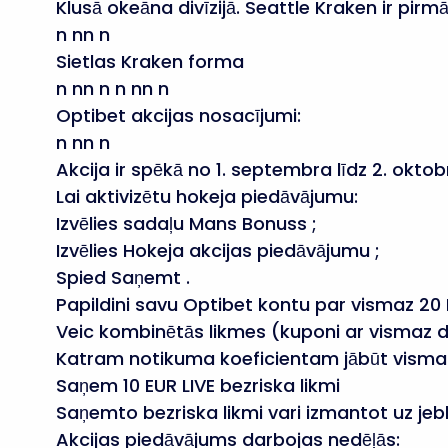
Klusā okeāna divīzijā. Seattle Kraken ir pir
n nn n
Sietlas Kraken forma
n nn n n nn n
Optibet akcijas nosacījumi:
n nn n
Akcija ir spēkā no 1. septembra līdz 2. oktob
Lai aktivizētu hokeja piedāvājumu:
Izvēlies sadaļu Mans Bonuss ;
Izvēlies Hokeja akcijas piedāvājumu ;
Spied Saņemt .
Papildini savu Optibet kontu par vismaz 20 
Veic kombinētās likmes (kuponi ar vismaz di
Katram notikuma koeficientam jābūt vismaz
Saņem 10 EUR LIVE bezriska likmi
Saņemto bezriska likmi vari izmantot uz jeb
Akcijas piedāvājums darbojas nedēļās: