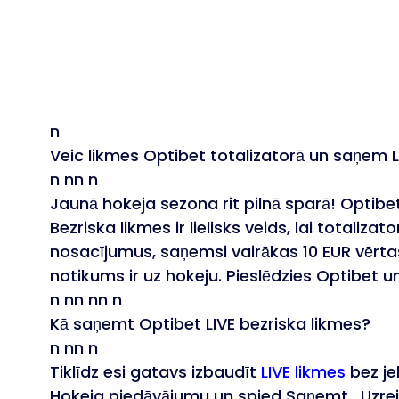
n
Veic likmes Optibet totalizatorā un saņem L
n nn n
Jaunā hokeja sezona rit pilnā sparā! Optibe
Bezriska likmes ir lielisks veids, lai totali
nosacījumus, saņemsi vairākas 10 EUR vērtas
notikums ir uz hokeju. Pieslēdzies Optibet u
n nn nn n
Kā saņemt Optibet LIVE bezriska likmes?
n nn n
Tiklīdz esi gatavs izbaudīt
LIVE likmes
bez je
Hokeja piedāvājumu un spied Saņemt . Uzrei