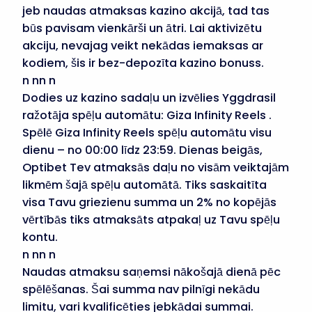
jeb naudas atmaksas kazino akcijā, tad tas
būs pavisam vienkārši un ātri. Lai aktivizētu
akciju, nevajag veikt nekādas iemaksas ar
kodiem, šis ir bez-depozīta kazino bonuss.
n nn n
Dodies uz kazino sadaļu un izvēlies Yggdrasil
ražotāja spēļu automātu: Giza Infinity Reels .
Spēlē Giza Infinity Reels spēļu automātu visu
dienu – no 00:00 līdz 23:59. Dienas beigās,
Optibet Tev atmaksās daļu no visām veiktajām
likmēm šajā spēļu automātā. Tiks saskaitīta
visa Tavu griezienu summa un 2% no kopējās
vērtībās tiks atmaksāts atpakaļ uz Tavu spēļu
kontu.
n nn n
Naudas atmaksu saņemsi nākošajā dienā pēc
spēlēšanas. Šai summa nav pilnīgi nekādu
limitu, vari kvalificēties jebkādai summai.