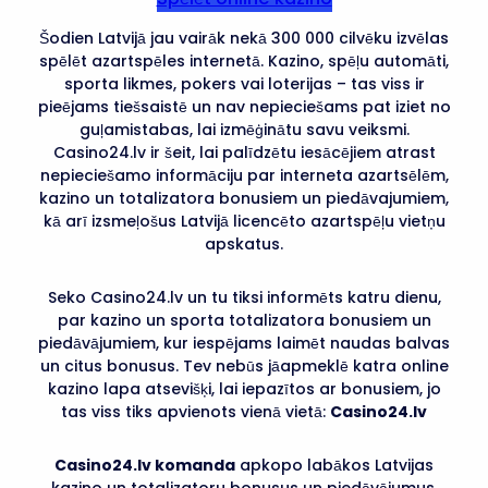
Šodien Latvijā jau vairāk nekā 300 000 cilvēku izvēlas
spēlēt azartspēles internetā. Kazino, spēļu automāti,
sporta likmes, pokers vai loterijas – tas viss ir
pieējams tiešsaistē un nav nepieciešams pat iziet no
guļamistabas, lai izmēģinātu savu veiksmi.
Casino24.lv ir šeit, lai palīdzētu iesācējiem atrast
nepieciešamo informāciju par interneta azartsēlēm,
kazino un totalizatora bonusiem un piedāvajumiem,
kā arī izsmeļošus Latvijā licencēto azartspēļu vietņu
apskatus.
Seko Casino24.lv un tu tiksi informēts katru dienu,
par kazino un sporta totalizatora bonusiem un
piedāvājumiem, kur iespējams laimēt naudas balvas
un citus bonusus. Tev nebūs jāapmeklē katra online
kazino lapa atsevišķi, lai iepazītos ar bonusiem, jo
tas viss tiks apvienots vienā vietā:
Casino24.lv
Casino24.lv komanda
apkopo labākos Latvijas
kazino un totalizatoru bonusus un piedāvājumus,