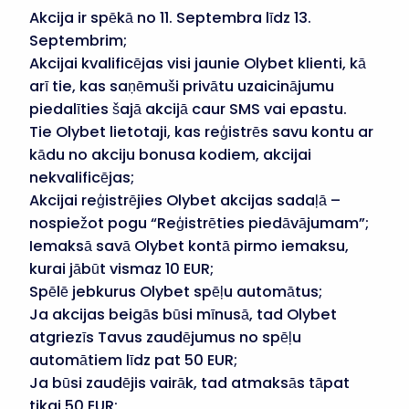
Akcija ir spēkā no 11. Septembra līdz 13.
Septembrim;
Akcijai kvalificējas visi jaunie Olybet klienti, kā
arī tie, kas saņēmuši privātu uzaicinājumu
piedalīties šajā akcijā caur SMS vai epastu.
Tie Olybet lietotaji, kas reģistrēs savu kontu ar
kādu no akciju bonusa kodiem, akcijai
nekvalificējas;
Akcijai reģistrējies Olybet akcijas sadaļā –
nospiežot pogu “Reģistrēties piedāvājumam”;
Iemaksā savā Olybet kontā pirmo iemaksu,
kurai jābūt vismaz 10 EUR;
Spēlē jebkurus Olybet spēļu automātus;
Ja akcijas beigās būsi mīnusā, tad Olybet
atgriezīs Tavus zaudējumus no spēļu
automātiem līdz pat 50 EUR;
Ja būsi zaudējis vairāk, tad atmaksās tāpat
tikai 50 EUR;