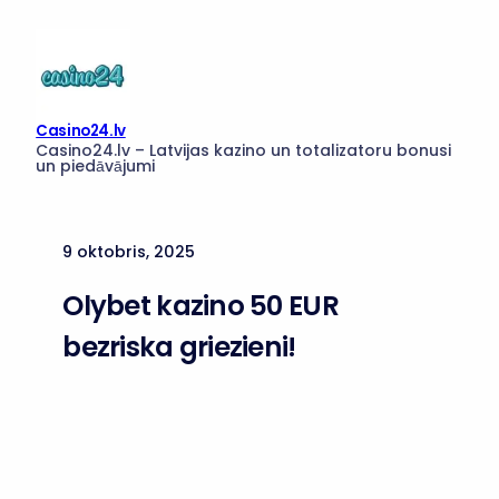
Pāriet
uz
saturu
Casino24.lv
Casino24.lv – Latvijas kazino un totalizatoru bonusi
un piedāvājumi
9 oktobris, 2025
Olybet kazino 50 EUR
bezriska griezieni!