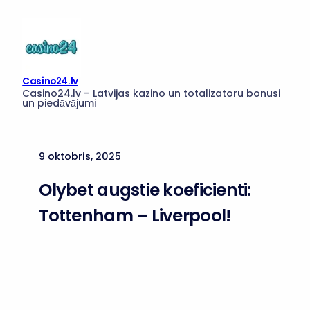
Pāriet
uz
saturu
Casino24.lv
Casino24.lv – Latvijas kazino un totalizatoru bonusi
un piedāvājumi
9 oktobris, 2025
Olybet augstie koeficienti:
Tottenham – Liverpool!