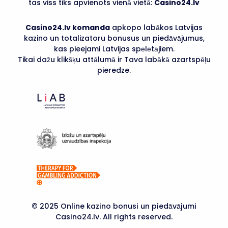
tas viss tiks apvienots vienā vietā:
Casino24.lv
Casino24.lv komanda
apkopo labākos Latvijas
kazino un totalizatoru bonusus un piedāvājumus,
kas pieejami Latvijas spēlētājiem.
Tikai dažu klikšķu attālumā ir Tava labākā azartspēļu
pieredze.
© 2025 Online kazino bonusi un piedāvājumi
Casino24.lv. All rights reserved.