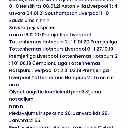
0 : 0 Neizšķirts 08.01.21 Aston Villa Liverpool 1 : 4
Uzvara 04.01.21 Southampton Liverpool 1 : 0
Zaudējums n nn n
Savstarpējās spēles.
n nn n 16.12.20 Premjerlīga Liverpool
Tottenhemas Hotspurs 2 : 1 11.01.20 Premjerlīga
Tottenhemas Hotspurs Liverpool 0 : 1 27.10.19
Premjerlīga Liverpool Tottenhemas Hotspurs 2
: 1 01.06.19 Čempionu Līga Tottenhemas
Hotspurs Liverpool 0 : 2 31.03.19 Premjerlīga
Liverpool Tottenhemas Hotspurs 2 : 1 n nn n n
nn n
Olybet augstie koeficienti piedāvājuma
nosacījumi.
n nn n
Piedāvājums ir spēkā no 26. Janvāra līdz 28.
Janvāra 21:55.
Piedāvājumam kvalificējas tikai jaunie Olybet