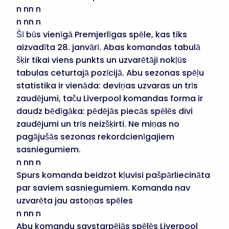
n nn n
n nn n
Šī būs vienīgā Premjerlīgas spēle, kas tiks
aizvadīta 28. janvārī. Abas komandas tabulā
šķir tikai viens punkts un uzvarētāji nokļūs
tabulas ceturtajā pozīcijā. Abu sezonas spēļu
statistika ir vienāda: deviņas uzvaras un trīs
zaudējumi, taču Liverpool komandas forma ir
daudz bēdīgāka: pēdējās piecās spēlēs divi
zaudējumi un trīs neizšķirti. Ne miņas no
pagājušās sezonas rekordcienīgajiem
sasniegumiem.
n nn n
Spurs komanda beidzot kļuvisi pašpārliecināta
par saviem sasniegumiem. Komanda nav
uzvarēta jau astoņas spēles
n nn n
Abu komandu savstarpējās spēlēs Liverpool