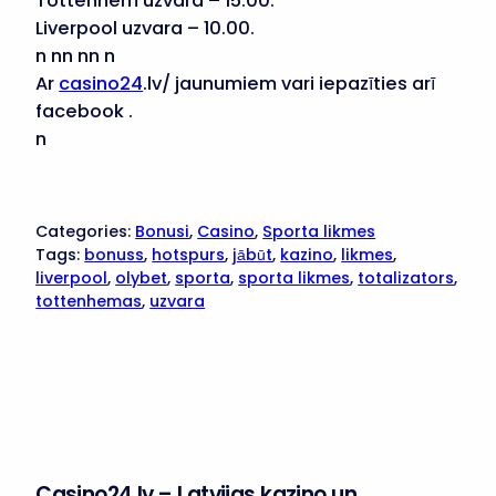
Tottenhem uzvara – 15.00.
Liverpool uzvara – 10.00.
n nn nn n
Ar
casino24
.lv/ jaunumiem vari iepazīties arī
facebook .
n
Categories:
Bonusi
, 
Casino
, 
Sporta likmes
Tags:
bonuss
, 
hotspurs
, 
jābūt
, 
kazino
, 
likmes
, 
liverpool
, 
olybet
, 
sporta
, 
sporta likmes
, 
totalizators
, 
tottenhemas
, 
uzvara
Casino24.lv – Latvijas kazino un