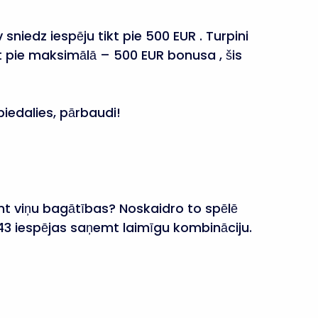
 sniedz iespēju tikt pie 500 EUR . Turpini
kt pie maksimālā – 500 EUR bonusa , šis
piedalies, pārbaudi!
emt viņu bagātības? Noskaidro to spēlē
un 243 iespējas saņemt laimīgu kombināciju.