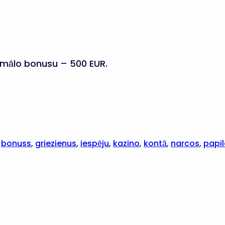
simālo bonusu – 500 EUR.
 
bonuss
, 
griezienus
, 
iespēju
, 
kazino
, 
kontā
, 
narcos
, 
papi