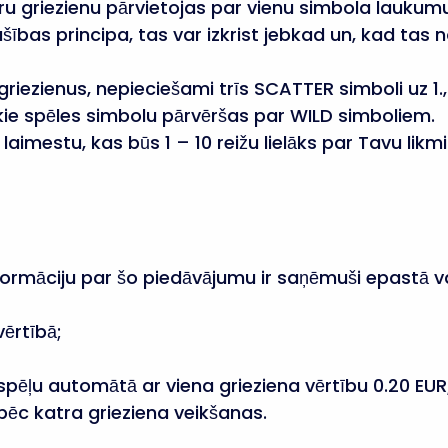
ru griezienu pārvietojas par vienu simbola laukum
as principa, tas var izkrist jebkad un, kad tas not
riezienus, nepieciešami trīs SCATTER simboli uz 1., 3.
ākie spēles simbolu pārvēršas par WILD simboliem.
imestu, kas būs 1 – 10 reižu lielāks par Tavu likmi
as informāciju par šo piedāvājumu ir saņēmuši epastā 
vērtībā;
spēļu automātā ar viena grieziena vērtību 0.20 EUR
pēc katra grieziena veikšanas.