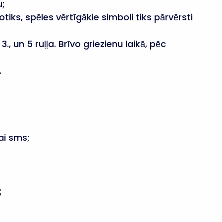
u;
iks, spēles vērtīgākie simboli tiks pārvērsti
, un 5 ruļļa. Brīvo griezienu laikā, pēc
.
vai sms;
;