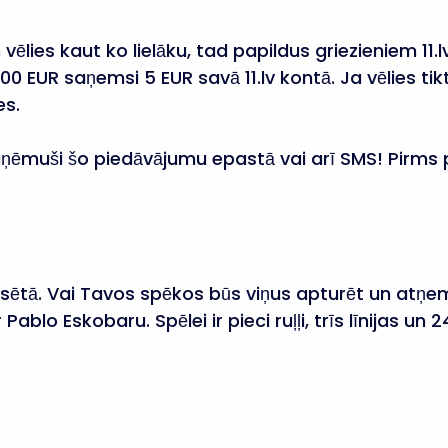
ēlies kaut ko lielāku, tad papildus griezieniem 11.lv
0 EUR saņemsi 5 EUR savā 11.lv kontā. Ja vēlies ti
es.
 saņēmuši šo piedāvājumu epastā vai arī SMS! Pirms 
pilsētā. Vai Tavos spēkos būs viņus apturēt un atņ
 Pablo Eskobaru. Spēlei ir pieci ruļļi, trīs līnijas 