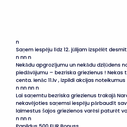
n
Saņem iespēju līdz 12. jūlijam izspēlēt desmi
n nn n
Nekādu apgrozījumu un nekādu dziļūdens no
piedāvājumu – bezriska griezienus ! Nekas tā
centa. Ienāc 11.lv , izpildi akcijas noteikumu
n nn nn n
Lai saņemtu bezriska griezienus trakajā Narco
nekavējoties saņemsi iespēju pārbaudīt savu 
laimestus šajos griezienos varēsi paturēt vai
n nn n
Papildus 500 EUR Bonuss