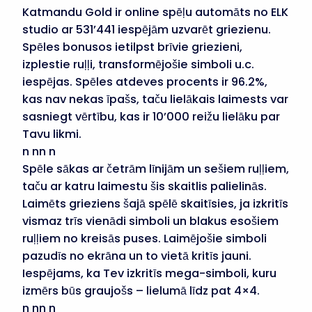
Katmandu Gold ir online spēļu automāts no ELK
studio ar 531’441 iespējām uzvarēt griezienu.
Spēles bonusos ietilpst brīvie griezieni,
izplestie ruļļi, transformējošie simboli u.c.
iespējas. Spēles atdeves procents ir 96.2%,
kas nav nekas īpašs, taču lielākais laimests var
sasniegt vērtību, kas ir 10’000 reižu lielāku par
Tavu likmi.
n nn n
Spēle sākas ar četrām līnijām un sešiem ruļļiem,
taču ar katru laimestu šis skaitlis palielinās.
Laimēts grieziens šajā spēlē skaitīsies, ja izkritīs
vismaz trīs vienādi simboli un blakus esošiem
ruļļiem no kreisās puses. Laimējošie simboli
pazudīs no ekrāna un to vietā kritīs jauni.
Iespējams, ka Tev izkritīs mega-simboli, kuru
izmērs būs graujošs – lielumā līdz pat 4×4.
n nn n