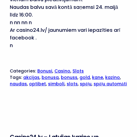
Naudas balvu savā kontā saņemsi 24. maijā
līdz 16:00.
n nn nn n
Ar casino24.lv/ jaunumiem vari iepazīties arī
facebook .
n
Categories:
Bonusi
, 
Casino
, 
Slots
Tags:
akcijas
, 
bonusa
, 
bonuss
, 
gold
, 
kane
, 
kazino
, 
naudas
, 
optibet
, 
simboli
, 
slots
, 
spēļu
, 
spēļu automāti