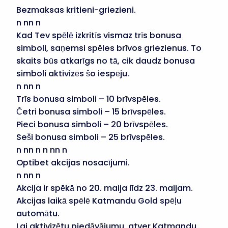
Bezmaksas kritieni-griezieni.
n nn n
Kad Tev spēlē izkritīs vismaz trīs bonusa
simboli, saņemsi spēles brīvos griezienus. To
skaits būs atkarīgs no tā, cik daudz bonusa
simboli aktivizēs šo iespēju.
n nn n
Trīs bonusa simboli – 10 brīvspēles.
Četri bonusa simboli – 15 brīvspēles.
Pieci bonusa simboli – 20 brīvspēles.
Seši bonusa simboli – 25 brīvspēles.
n nn n n nn n
Optibet akcijas nosacījumi.
n nn n
Akcija ir spēkā no 20. maija līdz 23. maijam.
Akcijas laikā spēlē Katmandu Gold spēļu
automātu.
Lai aktivizētu piedāvājumu, atver Katmandu