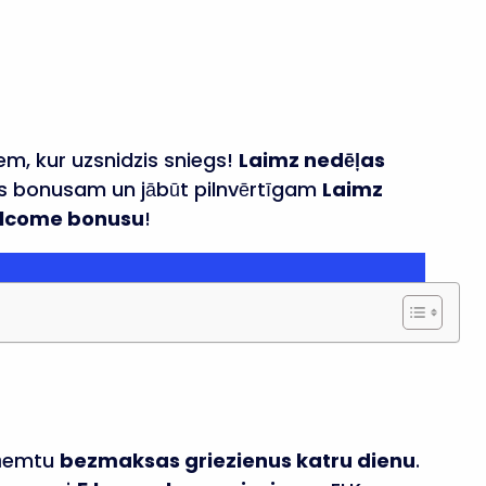
em, kur uzsnidzis sniegs!
Laimz nedēļas
kās bonusam un jābūt pilnvērtīgam
Laimz
lcome bonusu
!
saņemtu
bezmaksas griezienus katru dienu
.