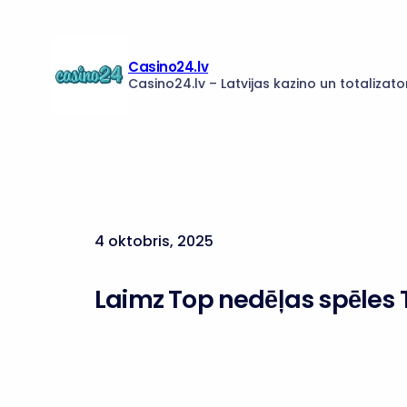
Pāriet
uz
saturu
Casino24.lv
Casino24.lv – Latvijas kazino un totalizat
4 oktobris, 2025
Laimz Top nedēļas spēles 