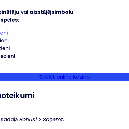
zinātāju
vai
aizstājējsimbolu
.
vspēles
:
eni
ieni
ieni
ezieni
Spēlēt online kazino
noteikumi
 sadaļā
Bonusi > Saņemt
.