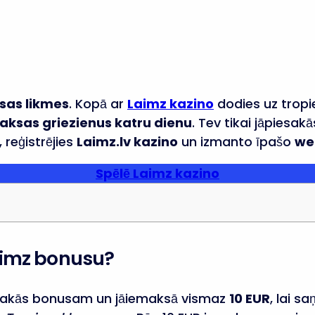
as likmes
. Kopā ar
Laimz kazino
dodies uz tropi
ksas griezienus katru dienu
. Tev tikai jāpiesa
 reģistrējies
Laimz.lv kazino
un izmanto īpašo
we
Spēlē Laimz kazino
aimz bonusu?
iesakās bonusam un jāiemaksā vismaz
10 EUR
, lai 