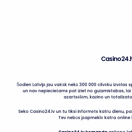
Casino24.l
Šodien Latvijā jau vairāk nekā 300 000 cilvēku izvēlas s
un nav nepieciešams pat iziet no guļamistabas, lai i
azartsēlēm, kazino un totalizat
Seko Casino24.lv un tu tiksi informēts katru dienu, 
Tev nebūs jāapmeklē katra online ka