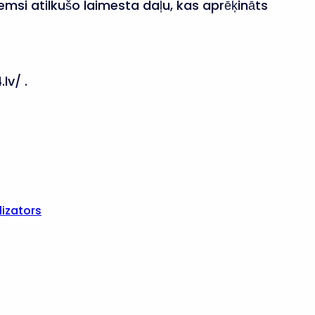
msi atilkušo laimesta daļu, kas aprēķināts
lv/ .
lizators