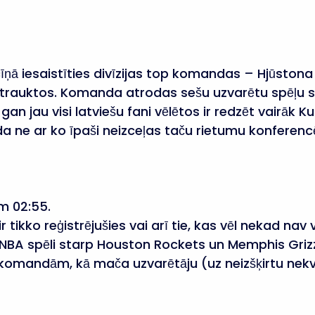
s cīņā iesaistīties divīzijas top komandas – Hjūsto
i neuztrauktos. Komanda atrodas sešu uzvarētu spēļ
 gan jau visi latviešu fani vēlētos ir redzēt vairāk
 ne ar ko īpaši neizceļas taču rietumu konferencē 
im 02:55.
a ir tikko reģistrējušies vai arī tie, kas vēl nekad nav
 NBA spēli starp Houston Rockets un Memphis Grizz
 komandām, kā mača uzvarētāju (uz neizšķirtu nekva