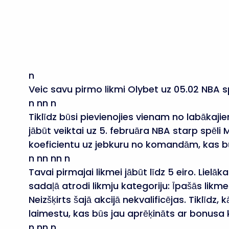
n
Veic savu pirmo likmi Olybet uz 05.02 NBA s
n nn n
Tiklīdz būsi pievienojies vienam no labākaji
jābūt veiktai uz 5. februāra NBA starp spēl
koeficientu uz jebkuru no komandām, kas būs 
n nn nn n
Tavai pirmajai likmei jābūt līdz 5 eiro. Liel
sadaļā atrodi likmju kategoriju: Īpašās likme
Neizšķirts šajā akcijā nekvalificējas. Tiklīd
laimestu, kas būs jau aprēķināts ar bonusa k
n nn n