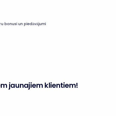
oru bonusi un piedāvājumi
em jaunajiem klientiem!