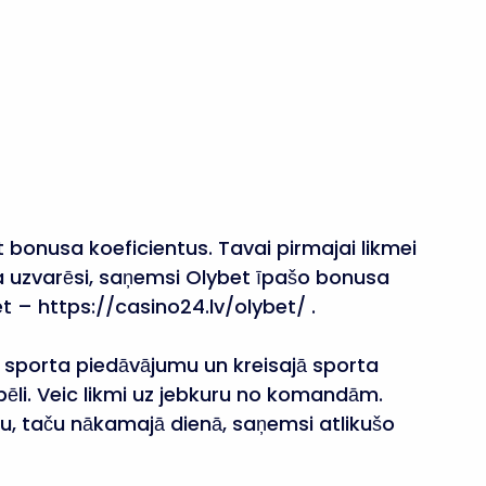
t bonusa koeficientus. Tavai pirmajai likmei
ja uzvarēsi, saņemsi Olybet īpašo bonusa
t – https://casino24.lv/olybet/ .
bet sporta piedāvājumu un kreisajā sporta
spēli. Veic likmi uz jebkuru no komandām.
estu, taču nākamajā dienā, saņemsi atlikušo