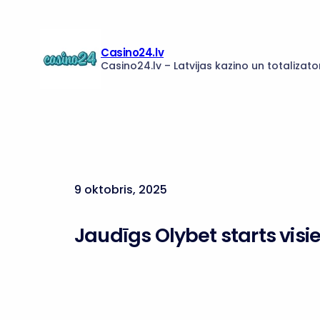
Pāriet
uz
saturu
Casino24.lv
Casino24.lv – Latvijas kazino un totalizat
9 oktobris, 2025
Jaudīgs Olybet starts visi