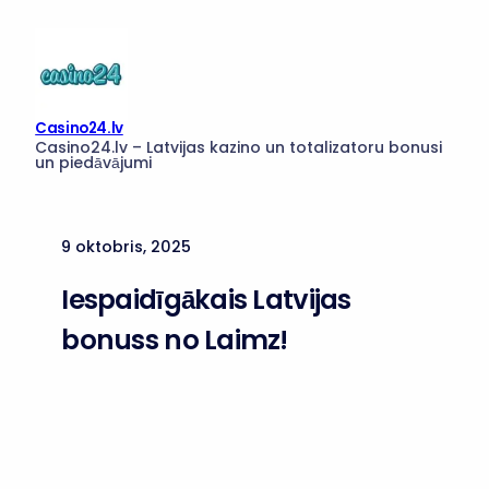
Pāriet
uz
saturu
Casino24.lv
Casino24.lv – Latvijas kazino un totalizatoru bonusi
un piedāvājumi
9 oktobris, 2025
Iespaidīgākais Latvijas
bonuss no Laimz!