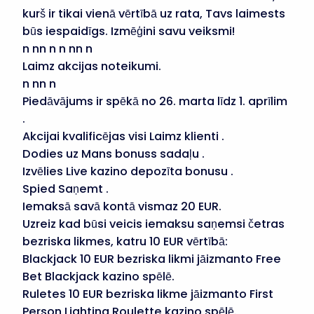
kurš ir tikai vienā vērtībā uz rata, Tavs laimests
būs iespaidīgs. Izmēģini savu veiksmi!
n nn n n nn n
Laimz akcijas noteikumi.
n nn n
Piedāvājums ir spēkā no 26. marta līdz 1. aprīlim
.
Akcijai kvalificējas visi Laimz klienti .
Dodies uz Mans bonuss sadaļu .
Izvēlies Live kazino depozīta bonusu .
Spied Saņemt .
Iemaksā savā kontā vismaz 20 EUR.
Uzreiz kad būsi veicis iemaksu saņemsi četras
bezriska likmes, katru 10 EUR vērtībā:
Blackjack 10 EUR bezriska likmi jāizmanto Free
Bet Blackjack kazino spēlē.
Ruletes 10 EUR bezriska likme jāizmanto First
Person Lighting Roulette kazino spēlē.