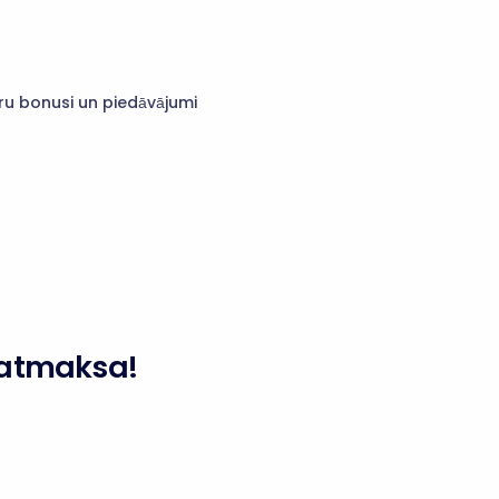
oru bonusi un piedāvājumi
 atmaksa!