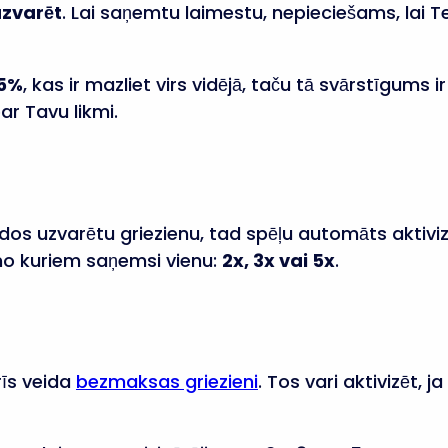
uzvarēt
. Lai saņemtu laimestu, nepieciešams, lai T
25%
, kas ir mazliet virs vidējā, taču tā svārstīgums
par Tavu likmi.
dos uzvarētu griezienu, tad spēļu automāts aktivi
 no kuriem saņemsi vienu:
2x, 3x vai 5x
.
rīs veida
bezmaksas griezieni
. Tos vari aktivizēt, j