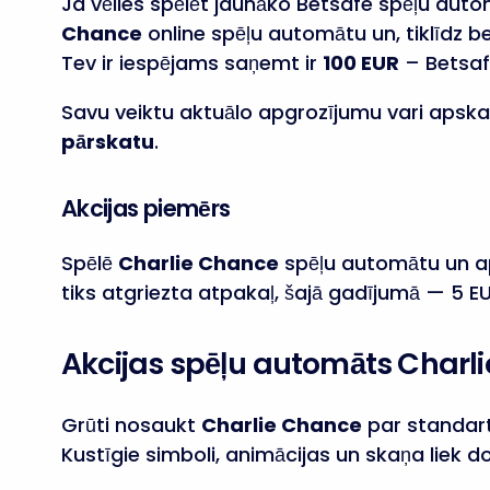
Ja vēlies spēlēt jaunāko Betsafe spēļu autom
Chance
online spēļu automātu un, tiklīdz 
Tev ir iespējams saņemt ir
100 EUR
– Betsafe
Savu veiktu aktuālo apgrozījumu vari apska
pārskatu
.
Akcijas piemērs
Spēlē
Charlie Chance
spēļu automātu un apg
tiks atgriezta atpakaļ, šajā gadījumā — 5 EU
Akcijas spēļu automāts Charl
Grūti nosaukt
Charlie Chance
par standart
Kustīgie simboli, animācijas un skaņa liek dom