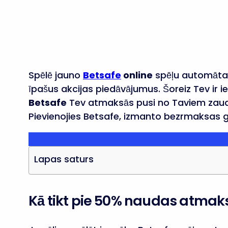
Spēlē jauno
Betsafe
online
spēļu automāta 
īpašus akcijas piedāvājumus. Šoreiz Tev ir 
Betsafe
Tev atmaksās pusi no Taviem zaudēj
Pievienojies Betsafe, izmanto bezrmaksas gr
Lapas saturs
Kā tikt pie 50% naudas atmak