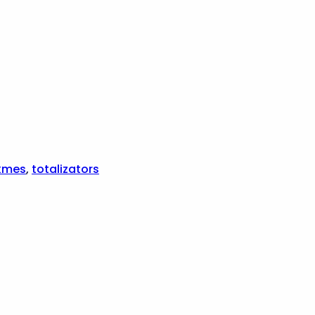
ikmes
, 
totalizators