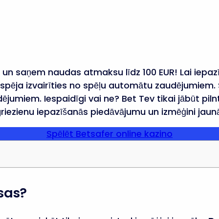
un saņem naudas atmaksu līdz 100 EUR! Lai iepazī
iespēja izvairīties no spēļu automātu zaudējumiem
umiem. Iespaidīgi vai ne? Bet Tev tikai jābūt piln
iezienu iepazīšanās piedāvājumu un izmēģini jaunā
Spēlēt Betsafer online kazino
sas?