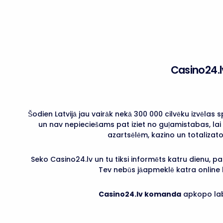
Casino24.l
Šodien Latvijā jau vairāk nekā 300 000 cilvēku izvēlas s
un nav nepieciešams pat iziet no guļamistabas, lai i
azartsēlēm, kazino un totalizat
Seko Casino24.lv un tu tiksi informēts katru dienu, 
Tev nebūs jāapmeklē katra online ka
Casino24.lv komanda
apkopo labā