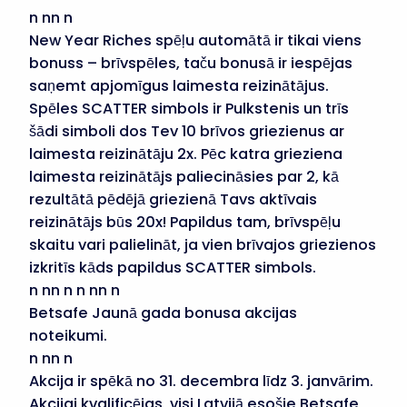
n nn n
New Year Riches spēļu automātā ir tikai viens
bonuss – brīvspēles, taču bonusā ir iespējas
saņemt apjomīgus laimesta reizinātājus.
Spēles SCATTER simbols ir Pulkstenis un trīs
šādi simboli dos Tev 10 brīvos griezienus ar
laimesta reizinātāju 2x. Pēc katra grieziena
laimesta reizinātājs paliecināsies par 2, kā
rezultātā pēdējā griezienā Tavs aktīvais
reizinātājs būs 20x! Papildus tam, brīvspēļu
skaitu vari palielināt, ja vien brīvajos griezienos
izkritīs kāds papildus SCATTER simbols.
n nn n n nn n
Betsafe Jaunā gada bonusa akcijas
noteikumi.
n nn n
Akcija ir spēkā no 31. decembra līdz 3. janvārim.
Akcijai kvalificējas, visi Latvijā esošie Betsafe