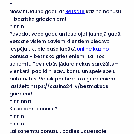
n
Nosvini Jauno gadu ar
Betsafe
kazino bonusu
– bezriska griezieniem!
n nn n
Pavadot veco gadu un iesoļojot jaunajā gadā,
Betsafe visiem saviem klientiem piedāvā
iespēju tikt pie paša labākā
online kazino
bonusa – bezriska griezieniem . Lai Tos
saņemtu Tev nebūs jādara nekas sarežģīts –
vienkārši papildini savu kontu un spēlē spēļu
automātus. Vairāk par bezriska griezieniem
lasi šeit: https://casino24.lv/bezmaksas-
griezieni/ .
n nn nn n
Kā saņemt bonusu?
n nn n
n nn n
Lai saņemtu bonusu , dodies uz Betsafe