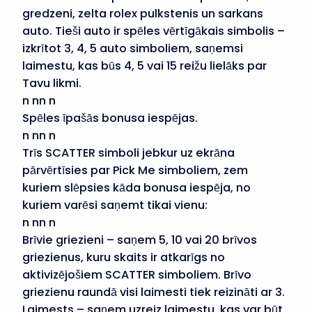
gredzeni, zelta rolex pulkstenis un sarkans
auto. Tieši auto ir spēles vērtīgākais simbolis –
izkrītot 3, 4, 5 auto simboliem, saņemsi
laimestu, kas būs 4, 5 vai 15 reižu lielāks par
Tavu likmi.
n nn n
Spēles īpašās bonusa iespējas.
n nn n
Trīs SCATTER simboli jebkur uz ekrāna
pārvērtīsies par Pick Me simboliem, zem
kuriem slēpsies kāda bonusa iespēja, no
kuriem varēsi saņemt tikai vienu:
n nn n
Brīvie griezieni – saņem 5, 10 vai 20 brīvos
griezienus, kuru skaits ir atkarīgs no
aktivizējošiem SCATTER simboliem. Brīvo
griezienu raundā visi laimesti tiek reizināti ar 3.
Laimests – saņem uzreiz laimestu, kas var būt