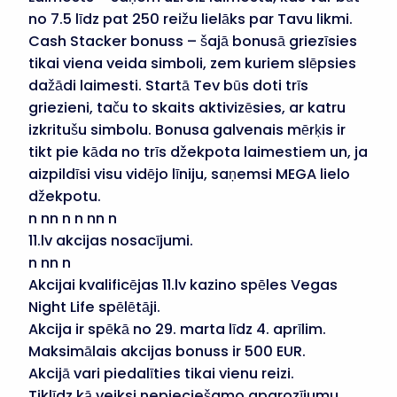
no 7.5 līdz pat 250 reižu lielāks par Tavu likmi.
Cash Stacker bonuss – šajā bonusā griezīsies
tikai viena veida simboli, zem kuriem slēpsies
dažādi laimesti. Startā Tev būs doti trīs
griezieni, taču to skaits aktivizēsies, ar katru
izkritušu simbolu. Bonusa galvenais mērķis ir
tikt pie kāda no trīs džekpota laimestiem un, ja
aizpildīsi visu vidējo līniju, saņemsi MEGA lielo
džekpotu.
n nn n n nn n
11.lv akcijas nosacījumi.
n nn n
Akcijai kvalificējas 11.lv kazino spēles Vegas
Night Life spēlētāji.
Akcija ir spēkā no 29. marta līdz 4. aprīlim.
Maksimālais akcijas bonuss ir 500 EUR.
Akcijā vari piedalīties tikai vienu reizi.
Tiklīdz kā veiksi nepieciešamo apgrozījumu