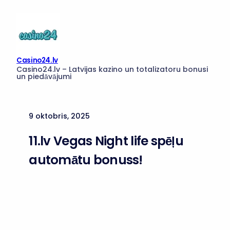
Pāriet
uz
saturu
Casino24.lv
Casino24.lv – Latvijas kazino un totalizatoru bonusi
un piedāvājumi
9 oktobris, 2025
11.lv Vegas Night life spēļu
automātu bonuss!