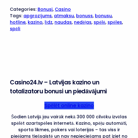
Categories:
Bonusi
, 
Casino
Tags:
apgrozījums
, 
atmaksu
, 
bonuss
, 
bonusu
, 
hotline
, 
kazino
, 
līdz
, 
naudas
, 
nedēļas
, 
spēlē
, 
spēles
, 
spēli
Casino24.lv – Latvijas kazino un
totalizatoru bonusi un piedāvājumi
Spēlēt online kazino
Šodien Latvijā jau vairāk nekā 300 000 cilvēku izvēlas
spēlēt azartspēles internetā. Kazino, spēļu automāti,
sporta likmes, pokers vai loterijas – tas viss ir
pieējams tiešsaistē un nav nepieciešams pat iziet no