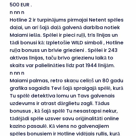
500 EUR .
n nn n
Hotline 2 ir turpinājums pirmajai Netent spēles
daļai, un arī šajā daļā galvenā darbība notiek
Maiami ielās. Spēlei ir pieci ruļļi, trīs līnijas un
tādi bonusi kā: Izpletošie WILD simboli , Hotline
ruļļa bonuss un brīvie griezieni . Spēlei ir 243
aktīvas līnijas, taču brīvo griezienu laikā to
skaits var palielināties līdz pat 1944 līnijām.
n nn n
Maiami palmas, retro skaņu celiņš un 80 gadu
grafika sagaidīs Tevi šajā spraigajā spēlē, kurā
Tu spēlē detektīva lomu un Tavs galvenais
uzdevums ir atrast dārglietu zagli. Tādus
bonusus , kā šajā spēlē Tu nesastapsi nekur,
tādējādi spēle uzsver savu oriģinalitāti online
kazino pasaulē. Kā viens no galvenajiem
spēles bonusiem ir Hotline vidējais rullis, kurā