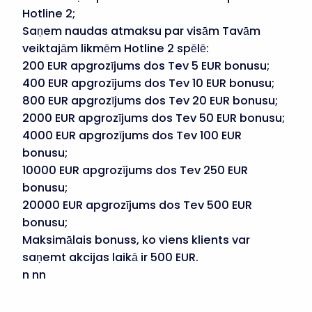
Hotline 2;
Saņem naudas atmaksu par visām Tavām
veiktajām likmēm Hotline 2 spēlē:
200 EUR apgrozījums dos Tev 5 EUR bonusu;
400 EUR apgrozījums dos Tev 10 EUR bonusu;
800 EUR apgrozījums dos Tev 20 EUR bonusu;
2000 EUR apgrozījums dos Tev 50 EUR bonusu;
4000 EUR apgrozījums dos Tev 100 EUR
bonusu;
10000 EUR apgrozījums dos Tev 250 EUR
bonusu;
20000 EUR apgrozījums dos Tev 500 EUR
bonusu;
Maksimālais bonuss, ko viens klients var
saņemt akcijas laikā ir 500 EUR.
n nn