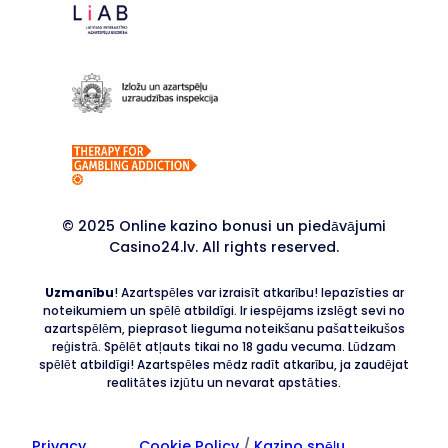
© 2025 Online kazino bonusi un piedāvājumi
Casino24.lv. All rights reserved.
Uzmanību
! Azartspēles var izraisīt atkarību! Iepazīsties ar
noteikumiem un spēlē atbildīgi. Ir iespējams izslēgt sevi no
azartspēlēm, pieprasot lieguma noteikšanu pašatteikušos
reģistrā. Spēlēt atļauts tikai no 18 gadu vecuma. Lūdzam
spēlēt atbildīgi! Azartspēles mēdz radīt atkarību, ja zaudējat
realitātes izjūtu un nevarat apstāties.
Privacy
Cookie Policy
/
Kazino spēļu