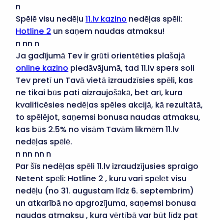
n
Spēlē visu nedēļu
11.lv kazino
nedēļas spēli:
Hotline 2
un saņem naudas atmaksu!
n nn n
Ja gadījumā Tev ir grūti orientēties plašajā
online kazino
piedāvājumā, tad 11.lv spers soli
Tev pretī un Tavā vietā izraudzīsies spēli, kas
ne tikai būs pati aizraujošākā, bet arī, kura
kvalificēsies nedēļas spēles akcijā, kā rezultātā,
to spēlējot, saņemsi bonusa naudas atmaksu,
kas būs 2.5% no visām Tavām likmēm 11.lv
nedēļas spēlē.
n nn nn n
Par šīs nedēļas spēli 11.lv izraudzījusies spraigo
Netent spēli: Hotline 2 , kuru vari spēlēt visu
nedēļu (no 31. augustam līdz 6. septembrim)
un atkarībā no apgrozījuma, saņemsi bonusa
naudas atmaksu , kura vērtībā var būt līdz pat