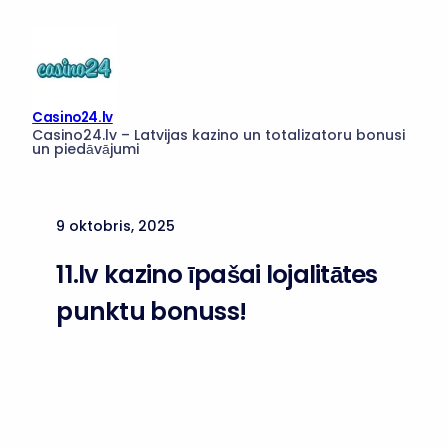
Pāriet
uz
saturu
Casino24.lv
Casino24.lv – Latvijas kazino un totalizatoru bonusi
un piedāvājumi
9 oktobris, 2025
11.lv kazino īpašai lojalitātes
punktu bonuss!