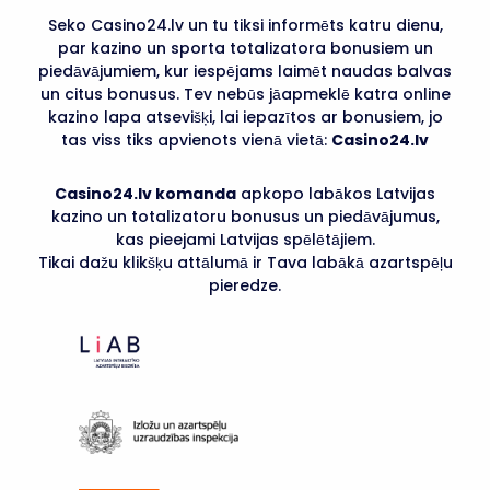
Seko Casino24.lv un tu tiksi informēts katru dienu,
par kazino un sporta totalizatora bonusiem un
piedāvājumiem, kur iespējams laimēt naudas balvas
un citus bonusus. Tev nebūs jāapmeklē katra online
kazino lapa atsevišķi, lai iepazītos ar bonusiem, jo
tas viss tiks apvienots vienā vietā:
Casino24.lv
Casino24.lv komanda
apkopo labākos Latvijas
kazino un totalizatoru bonusus un piedāvājumus,
kas pieejami Latvijas spēlētājiem.
Tikai dažu klikšķu attālumā ir Tava labākā azartspēļu
pieredze.