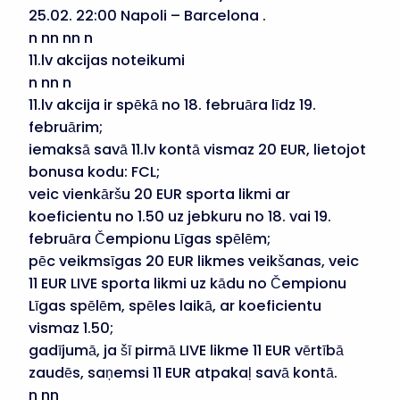
25.02. 22:00 Napoli – Barcelona .
n nn nn n
11.lv akcijas noteikumi
n nn n
11.lv akcija ir spēkā no 18. februāra līdz 19.
februārim;
iemaksā savā 11.lv kontā vismaz 20 EUR, lietojot
bonusa kodu: FCL;
veic vienkāršu 20 EUR sporta likmi ar
koeficientu no 1.50 uz jebkuru no 18. vai 19.
februāra Čempionu Līgas spēlēm;
pēc veikmsīgas 20 EUR likmes veikšanas, veic
11 EUR LIVE sporta likmi uz kādu no Čempionu
Līgas spēlēm, spēles laikā, ar koeficientu
vismaz 1.50;
gadījumā, ja šī pirmā LIVE likme 11 EUR vērtībā
zaudēs, saņemsi 11 EUR atpakaļ savā kontā.
n nn