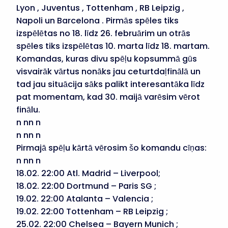
Lyon , Juventus , Tottenham , RB Leipzig ,
Napoli un Barcelona . Pirmās spēles tiks
izspēlētas no 18. līdz 26. februārim un otrās
spēles tiks izspēlētas 10. marta līdz 18. martam.
Komandas, kuras divu spēļu kopsummā gūs
visvairāk vārtus nonāks jau ceturtdaļfinālā un
tad jau situācija sāks palikt interesantāka līdz
pat momentam, kad 30. maijā varēsim vērot
finālu.
n nn n
n nn n
Pirmajā spēļu kārtā vērosim šo komandu cīņas:
n nn n
18.02. 22:00 Atl. Madrid – Liverpool;
18.02. 22:00 Dortmund – Paris SG ;
19.02. 22:00 Atalanta – Valencia ;
19.02. 22:00 Tottenham – RB Leipzig ;
25.02. 22:00 Chelsea – Bayern Munich ;