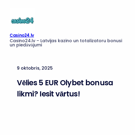
Pāriet
uz
saturu
Casino24.lv
Casino24.lv – Latvijas kazino un totalizatoru bonusi
un piedāvājumi
9 oktobris, 2025
Vēlies 5 EUR Olybet bonusa
likmi? Iesit vārtus!