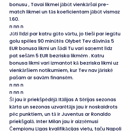
bonusu , Tavai likmei jābūt vienkāršai pre-
match likmei un tās koeficientam jābūt vismaz
1.60.
n nn n
Jūti līdzi par katru gūto vārtu, jo tieši par iegūtu
golu spēles 90 minūtēs Olybet Tev dāvinās 5
EUR bonusa likmi un šādi Tu vari saņemt līdz
pat sešām 5 EUR bezriska likmēm . Katru
bonusa likmi vari izmantot kā bezriska likmi uz
vienkāršiem notikumiem, kur Tev nav jāriskē
pašam ar savām finansēm.
n nn n
n nn n
Šī jau ir priekšpēdējā Itālijas A Sērijas sezonas
kārta un sezonas uzvarētājs jau ir noskaidrots
pēc punktiem, un tā ir Juventus ar Ronaldo
priekšgalā. Inter Milan jau ir aizņēmusi
Čempionu Līgas kvalifikācijas vietu, taču Napoli