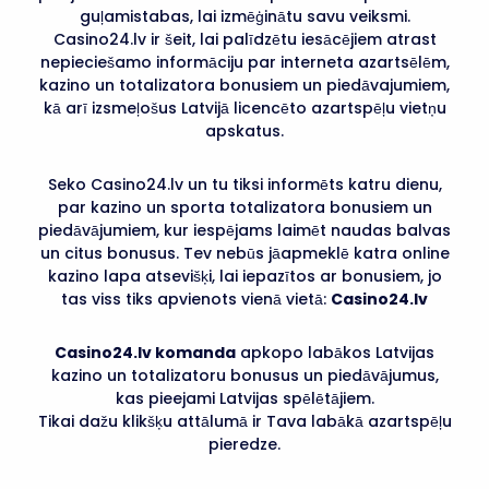
guļamistabas, lai izmēģinātu savu veiksmi.
Casino24.lv ir šeit, lai palīdzētu iesācējiem atrast
nepieciešamo informāciju par interneta azartsēlēm,
kazino un totalizatora bonusiem un piedāvajumiem,
kā arī izsmeļošus Latvijā licencēto azartspēļu vietņu
apskatus.
Seko Casino24.lv un tu tiksi informēts katru dienu,
par kazino un sporta totalizatora bonusiem un
piedāvājumiem, kur iespējams laimēt naudas balvas
un citus bonusus. Tev nebūs jāapmeklē katra online
kazino lapa atsevišķi, lai iepazītos ar bonusiem, jo
tas viss tiks apvienots vienā vietā:
Casino24.lv
Casino24.lv komanda
apkopo labākos Latvijas
kazino un totalizatoru bonusus un piedāvājumus,
kas pieejami Latvijas spēlētājiem.
Tikai dažu klikšķu attālumā ir Tava labākā azartspēļu
pieredze.