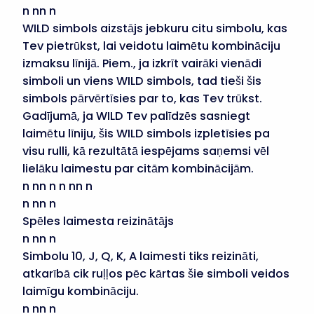
n nn n
WILD simbols aizstājs jebkuru citu simbolu, kas
Tev pietrūkst, lai veidotu laimētu kombināciju
izmaksu līnijā. Piem., ja izkrīt vairāki vienādi
simboli un viens WILD simbols, tad tieši šis
simbols pārvērtīsies par to, kas Tev trūkst.
Gadījumā, ja WILD Tev palīdzēs sasniegt
laimētu līniju, šis WILD simbols izpletīsies pa
visu rulli, kā rezultātā iespējams saņemsi vēl
lielāku laimestu par citām kombinācijām.
n nn n n nn n
n nn n
Spēles laimesta reizinātājs
n nn n
Simbolu 10, J, Q, K, A laimesti tiks reizināti,
atkarībā cik ruļļos pēc kārtas šie simboli veidos
laimīgu kombināciju.
n nn n