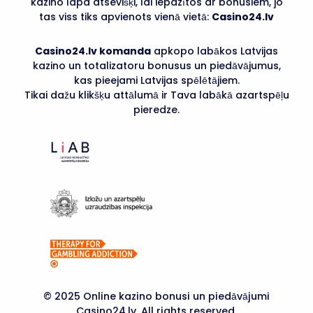
kazino lapa atsevišķi, lai iepazītos ar bonusiem, jo
tas viss tiks apvienots vienā vietā:
Casino24.lv
Casino24.lv komanda
apkopo labākos Latvijas
kazino un totalizatoru bonusus un piedāvājumus,
kas pieejami Latvijas spēlētājiem.
Tikai dažu klikšķu attālumā ir Tava labākā azartspēļu
pieredze.
© 2025 Online kazino bonusi un piedāvājumi
Casino24.lv. All rights reserved.