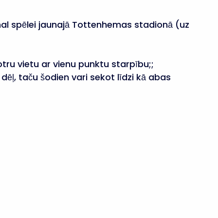
enal spēlei jaunajā Tottenhemas stadionā (uz
tru vietu ar vienu punktu starpību;;
a dēļ, taču šodien vari sekot līdzi kā abas