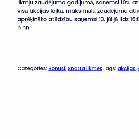
likmju zaudējuma gadījumā, saņemsi 10% atl
visā akcijas laikā, maksimālā zaudējumu atlī
aprēķināto atlīdzību saņemsi 13. jūlijā līdz 16:
n nn
Categories:
Bonusi
, 
Sporta likmes
Tags:
akcijas
, 