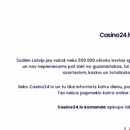
Casino24.l
Šodien Latvijā jau vairāk nekā 300 000 cilvēku izvēlas s
un nav nepieciešams pat iziet no guļamistabas, lai i
azartsēlēm, kazino un totalizat
Seko Casino24.lv un tu tiksi informēts katru dienu, 
Tev nebūs jāapmeklē katra online ka
Casino24.lv komanda
apkopo labā