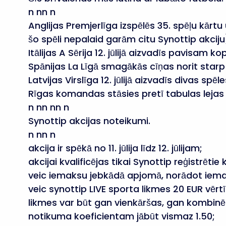
n nn n
Anglijas Premjerlīga izspēlēs 35. spēļu kār
šo spēli nepalaid garām citu Synottip akciju
Itālijas A Sērija 12. jūlijā aizvadīs pavisam k
Spānijas La Līgā smagākās cīņas norit starp
Latvijas Virslīga 12. jūlijā aizvadīs divas spē
Rīgas komandas stāsies pretī tabulas le
n nn nn n
Synottip akcijas noteikumi.
n nn n
akcija ir spēkā no 11. jūlija līdz 12. jūlijam;
akcijai kvalificējas tikai Synottip reģistrētie k
veic iemaksu jebkādā apjomā, norādot iemak
veic synottip LIVE sporta likmes 20 EUR vērtī
likmes var būt gan vienkāršas, gan kombinē
notikuma koeficientam jābūt vismaz 1.50;