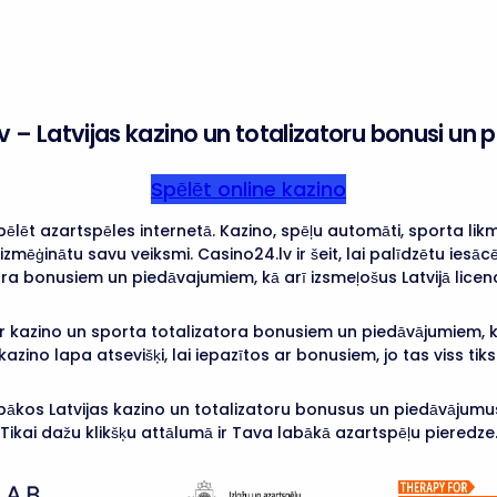
v – Latvijas kazino un totalizatoru bonusi un 
Spēlēt online kazino
pēlēt azartspēles internetā. Kazino, spēļu automāti, sporta likme
zmēģinātu savu veiksmi. Casino24.lv ir šeit, lai palīdzētu ies
ora bonusiem un piedāvajumiem, kā arī izsmeļošus Latvijā licen
par kazino un sporta totalizatora bonusiem un piedāvājumiem,
zino lapa atsevišķi, lai iepazītos ar bonusiem, jo tas viss tiks
kos Latvijas kazino un totalizatoru bonusus un piedāvājumus, 
Tikai dažu klikšķu attālumā ir Tava labākā azartspēļu pieredze