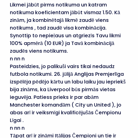
Likmei jābūt pirms notikuma un katram
notikuma koeficientam jābūt vismaz 1.50. Kā
zinām, ja kombinētajā likmē zaudē viens
notikums , tad zaudē visa kombinācija.
Synottip to nepieļaus un atgriezīs Tavu likmi
100% apmērā (10 EUR) ja Tavā kombinācijā
zaudēs viens notikums.
n nn n
Pasteidzies, jo palikuši vairs tikai nedaudz
futbola notikumi. 26. jūlijā Anglijas Premjerlīga
izspēlēja pēdējo kārtu un labu laiku jau iepriekš
bija zināms, ka Liverpool būs pirmās vietas
ieguvēja. Patiess prieks ir par abām
Manchester komandām ( City un United ), jo
abas arī ir veiksmīgi kvalificējušās Čempionu
Līgai .
n nn n
Tāpat arī ir zināmi Itālijas Čempioni un tie ir