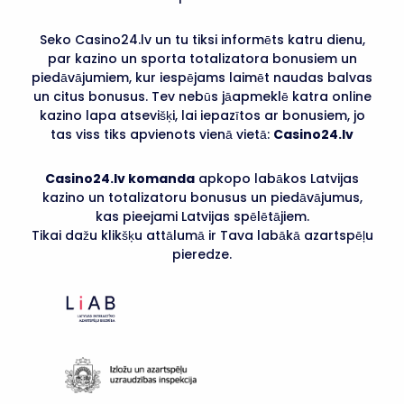
Seko Casino24.lv un tu tiksi informēts katru dienu,
par kazino un sporta totalizatora bonusiem un
piedāvājumiem, kur iespējams laimēt naudas balvas
un citus bonusus. Tev nebūs jāapmeklē katra online
kazino lapa atsevišķi, lai iepazītos ar bonusiem, jo
tas viss tiks apvienots vienā vietā:
Casino24.lv
Casino24.lv komanda
apkopo labākos Latvijas
kazino un totalizatoru bonusus un piedāvājumus,
kas pieejami Latvijas spēlētājiem.
Tikai dažu klikšķu attālumā ir Tava labākā azartspēļu
pieredze.