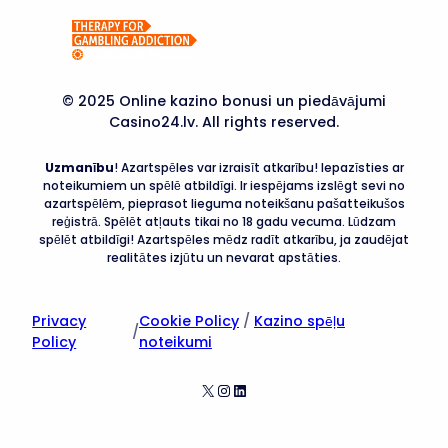
© 2025 Online kazino bonusi un piedāvājumi
Casino24.lv. All rights reserved.
Uzmanību
! Azartspēles var izraisīt atkarību! Iepazīsties ar
noteikumiem un spēlē atbildīgi. Ir iespējams izslēgt sevi no
azartspēlēm, pieprasot lieguma noteikšanu pašatteikušos
reģistrā. Spēlēt atļauts tikai no 18 gadu vecuma. Lūdzam
spēlēt atbildīgi! Azartspēles mēdz radīt atkarību, ja zaudējat
realitātes izjūtu un nevarat apstāties.
Privacy
Cookie Policy
/
Kazino spēļu
/
Policy
noteikumi
X
Instagram
LinkedIn