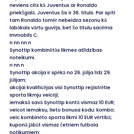
neviens cits kā Juventus ar Ronaldo
priekšgalā. Juventus šis ir 36. tituls. Par spīti
tam Ronaldo tomēr nebeidza sezonu kā
labākais vārtu guvējs, bet šo titulu saņēma
Immobils C.
n nn nn n
Synottip kombinētās likmes atlīdzības
noteikumi.
n nn n
Synottip akcija ir spēkā no 26. jūlija līdz 29.
jūlijam;
akcijai kvalificējas visi Synottip reģistrētie
sporta likmju veicēji;
iemaksā savā Synottip kontā vismaz 10 EUR;
veicot iemaksu, lieto bonusa kodu: kombo;
veic kombinēto sporta likmi 10 EUR vērtībā;
kuponā jābūt vismaz četriem futbola
notikumiem;