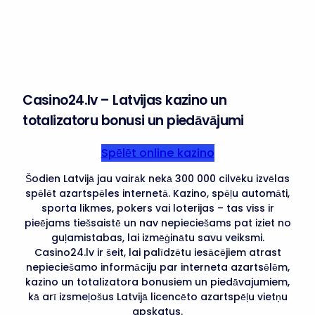
Casino24.lv – Latvijas kazino un
totalizatoru bonusi un piedāvājumi
Spēlēt online kazino
Šodien Latvijā jau vairāk nekā 300 000 cilvēku izvēlas
spēlēt azartspēles internetā. Kazino, spēļu automāti,
sporta likmes, pokers vai loterijas – tas viss ir
pieējams tiešsaistē un nav nepieciešams pat iziet no
guļamistabas, lai izmēģinātu savu veiksmi.
Casino24.lv ir šeit, lai palīdzētu iesācējiem atrast
nepieciešamo informāciju par interneta azartsēlēm,
kazino un totalizatora bonusiem un piedāvajumiem,
kā arī izsmeļošus Latvijā licencēto azartspēļu vietņu
apskatus.