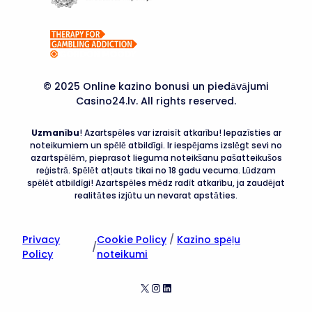
© 2025 Online kazino bonusi un piedāvājumi
Casino24.lv. All rights reserved.
Uzmanību
! Azartspēles var izraisīt atkarību! Iepazīsties ar
noteikumiem un spēlē atbildīgi. Ir iespējams izslēgt sevi no
azartspēlēm, pieprasot lieguma noteikšanu pašatteikušos
reģistrā. Spēlēt atļauts tikai no 18 gadu vecuma. Lūdzam
spēlēt atbildīgi! Azartspēles mēdz radīt atkarību, ja zaudējat
realitātes izjūtu un nevarat apstāties.
Privacy
Cookie Policy
/
Kazino spēļu
/
Policy
noteikumi
X
Instagram
LinkedIn