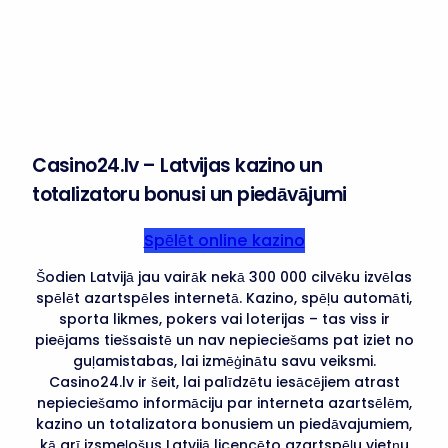
Casino24.lv – Latvijas kazino un
totalizatoru bonusi un piedāvājumi
Spēlēt online kazino
Šodien Latvijā jau vairāk nekā 300 000 cilvēku izvēlas
spēlēt azartspēles internetā. Kazino, spēļu automāti,
sporta likmes, pokers vai loterijas – tas viss ir
pieējams tiešsaistē un nav nepieciešams pat iziet no
guļamistabas, lai izmēģinātu savu veiksmi.
Casino24.lv ir šeit, lai palīdzētu iesācējiem atrast
nepieciešamo informāciju par interneta azartsēlēm,
kazino un totalizatora bonusiem un piedāvajumiem,
kā arī izsmeļošus Latvijā licencēto azartspēļu vietņu