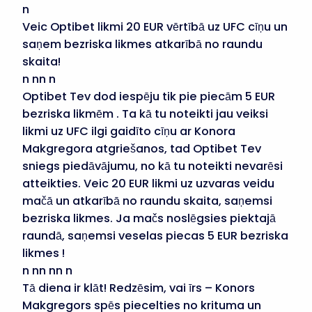
n
Veic Optibet likmi 20 EUR vērtībā uz UFC cīņu un
saņem bezriska likmes atkarībā no raundu
skaita!
n nn n
Optibet Tev dod iespēju tik pie piecām 5 EUR
bezriska likmēm . Ta kā tu noteikti jau veiksi
likmi uz UFC ilgi gaidīto cīņu ar Konora
Makgregora atgriešanos, tad Optibet Tev
sniegs piedāvājumu, no kā tu noteikti nevarēsi
atteikties. Veic 20 EUR likmi uz uzvaras veidu
mačā un atkarībā no raundu skaita, saņemsi
bezriska likmes. Ja mačs noslēgsies piektajā
raundā, saņemsi veselas piecas 5 EUR bezriska
likmes !
n nn nn n
Tā diena ir klāt! Redzēsim, vai īrs – Konors
Makgregors spēs piecelties no krituma un