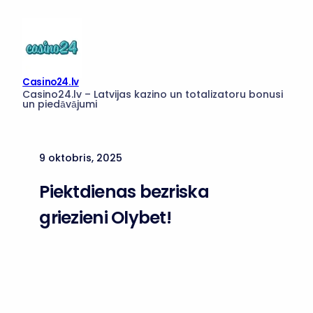
Pāriet
uz
saturu
Casino24.lv
Casino24.lv – Latvijas kazino un totalizatoru bonusi
un piedāvājumi
9 oktobris, 2025
Piektdienas bezriska
griezieni Olybet!