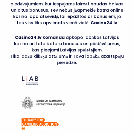
piedāvājumiem, kur iespējams laimēt naudas balvas
un citus bonusus. Tev nebūs jāapmeklē katra online
kazino lapa atsevišķi, lai iepazītos ar bonusiem, jo
tas viss tiks apvienots vienā vietā:
Casino24.lv
Casino24.lv komanda
apkopo labākos Latvijas
kazino un totalizatoru bonusus un piedāvājumus,
kas pieejami Latvijas spēlētājiem.
Tikai dažu klikšķu attālumā ir Tava labākā azartspēļu
pieredze.