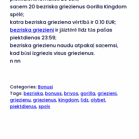
saņem 20 bezriska griezienus Gorilla Kingdom
spēlē;
katra bezriska grieziena vērtībā ir 0.10 EUR;
bezriska griezieni
ir jāiztērē līdz tās pašas
piektdienas 23:59;
bezriska griezienu naudu atpakaļ saņemsi,
kad būsi izgriezis visus griezienus.
n nn
Categories:
Bonusi
Tags:
bezriska
, 
bonuss
, 
brīvos
, 
gorilla
, 
griezieni
, 
griezienu
, 
griezienus
, 
kingdom
, 
līdz
, 
olybet
, 
piektdienās
, 
spēlē