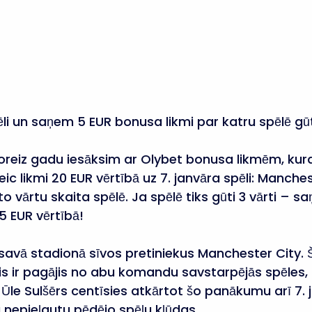
ēli un saņem 5 EUR bonusa likmi par katru spēlē gū
 Šoreiz gadu iesāksim ar Olybet bonusa likmēm, kuras
eic likmi 20 EUR vērtībā uz 7. janvāra spēli: Manc
 vārtu skaita spēlē. Ja spēlē tiks gūti 3 vārti – sa
5 EUR vērtībā!
ā stadionā sīvos pretiniekus Manchester City. Šī 
is ir pagājis no abu komandu savstarpējās spēles,
 Ūle Sulšērs centīsies atkārtot šo panākumu arī 7.
a nepieļautu pēdējo spēļu kļūdas.