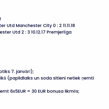
!
r Utd Manchester City 0 : 2 11.11.18
er Utd 2 : 3 10.12.17 Premjerlīga
iks 7. janvārī);
ikā (papildlaiks un soda sitieni netiek ņemti
saņemt 6x5EUR = 30 EUR bonusa likmēs;