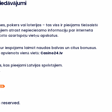
piedāvājumi
s, pokers vai loterijas – tas viss ir pieējams tiešsaistē
ācējiem atrast nepieciešamo informāciju par interneta
cēto azartspēļu vietņu apskatus.
 kur iespējams laimēt naudas balvas un citus bonusus.
 apvienots vienā vietā:
Casino24.lv
kas pieejami Latvijas spēlētājiem.
.
s reserved.