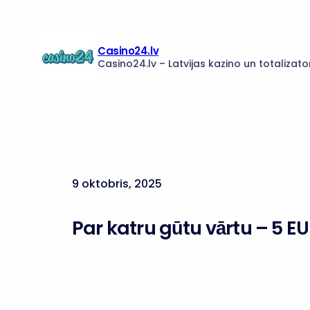
Pāriet
uz
saturu
Casino24.lv
Casino24.lv – Latvijas kazino un totalizat
9 oktobris, 2025
Par katru gūtu vārtu – 5 E