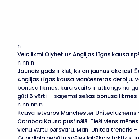
n
Veic likmi Olybet uz Anglijas Līgas kausa sp
n nn n
Jaunais gads ir klāt, kā arī jaunas akcijas!
Anglijas Līgas kausa Mančesteras derbiju. V
bonusa likmes, kuru skaits ir atkarīgs no gūto
gūti 6 vārti – saņemsi sešas bonusa likmes 
n nn nn n
Kausa ietvaros Manchester United uzņems sav
Caraboa Kausa pusfinālā. Tieši viens mēnes
vienu vārtu pārsvaru. Man. United treneris –
Guardiola nebūtu spēles labākais taktiķis, j