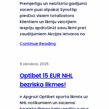
Premjerlīgu un neizšķirta gadījumā
saņem pusi atpakaļ Synottip
piedāvā visiem totalizatora
klientiem un likmju veicējiem
iespēju apdrošināt savu likmi pret
zaudējumiem Akcijas ietvaros no
Continue Reading
9 oktobris, 2025
Optibet 15 EUR NHL
bezriska likmes!
n Apgrozi Optibet sporta likmēs uz
NHL notikumiem un saņemsi
bezriska likmes katru nedēļu n nn n