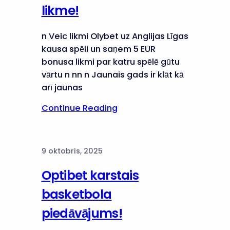
likme!
n Veic likmi Olybet uz Anglijas Līgas
kausa spēli un saņem 5 EUR
bonusa likmi par katru spēlē gūtu
vārtu n nn n Jaunais gads ir klāt kā
arī jaunas
Continue Reading
9 oktobris, 2025
Optibet karstais
basketbola
piedāvājums!