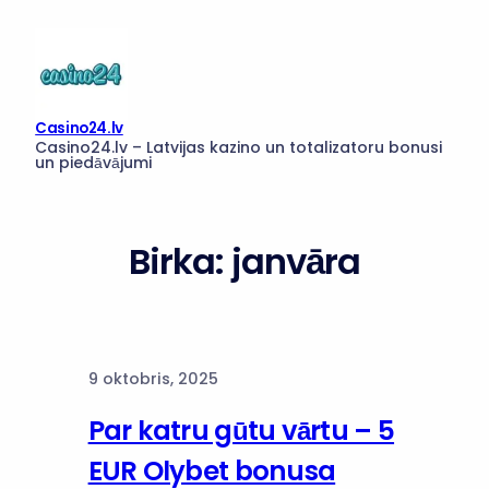
Pāriet
uz
saturu
Casino24.lv
Casino24.lv – Latvijas kazino un totalizatoru bonusi
un piedāvājumi
Birka:
janvāra
9 oktobris, 2025
Par katru gūtu vārtu – 5
EUR Olybet bonusa