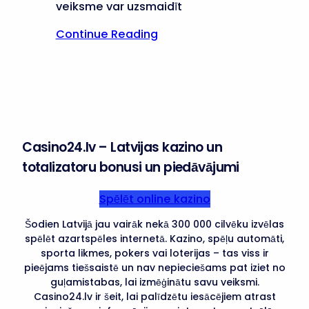
veiksme var uzsmaidīt
Continue Reading
Casino24.lv – Latvijas kazino un
totalizatoru bonusi un piedāvājumi
Spēlēt online kazino
Šodien Latvijā jau vairāk nekā 300 000 cilvēku izvēlas
spēlēt azartspēles internetā. Kazino, spēļu automāti,
sporta likmes, pokers vai loterijas – tas viss ir
pieējams tiešsaistē un nav nepieciešams pat iziet no
guļamistabas, lai izmēģinātu savu veiksmi.
Casino24.lv ir šeit, lai palīdzētu iesācējiem atrast