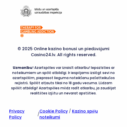
© 2025 Online kazino bonusi un piedāvājumi
Casino24.lv. All rights reserved.
Uzmanību
! Azartspēles var izraisīt atkarību! Iepazīsties ar
noteikumiem un spēlē atbildīgi. Ir iespējams izslēgt sevi no
azartspēlēm, pieprasot lieguma noteikšanu pašatteikušos
reģistrā. Spēlēt atļauts tikai no 18 gadu vecuma. Lūdzam
spēlēt atbildīgi! Azartspēles mēdz radīt atkarību, ja zaudējat
realitātes izjūtu un nevarat apstāties.
Privacy
Cookie Policy
/
Kazino spēļu
/
Policy
noteikumi