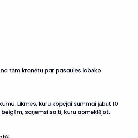
u no tām kronētu par pasaules labāko
tikumu. Likmes, kuru kopējai summai jābūt 10
19 beigām, saņemsi saiti, kuru apmeklējot,
ntā!