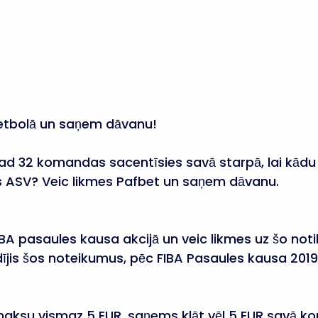
ketbolā un saņem dāvanu!
gad 32 komandas sacentīsies savā starpā, lai kād
s ASV? Veic likmes Pafbet un saņem dāvanu.
t FIBA pasaules kausa akcijā un veic likmes uz šo no
zpildījis šos noteikumus, pēc FIBA Pasaules kausa 20
iemaksu vismaz 5 EUR, saņems klāt vēl 5 EUR savā ko