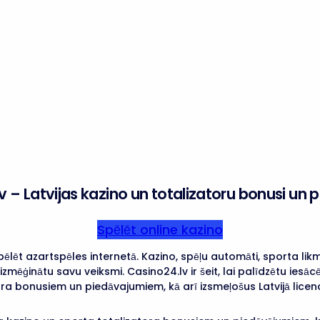
v – Latvijas kazino un totalizatoru bonusi un 
Spēlēt online kazino
pēlēt azartspēles internetā. Kazino, spēļu automāti, sporta likme
zmēģinātu savu veiksmi. Casino24.lv ir šeit, lai palīdzētu ies
ora bonusiem un piedāvajumiem, kā arī izsmeļošus Latvijā licen