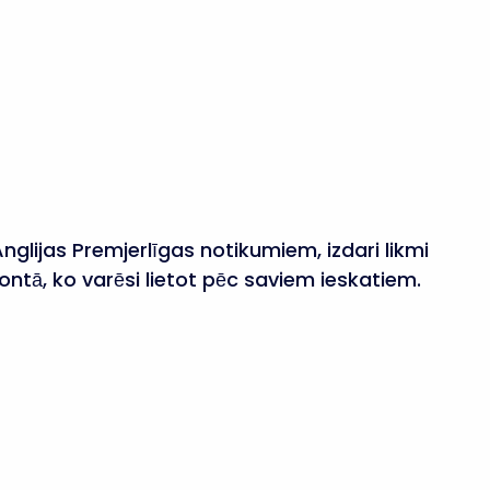
nglijas Premjerlīgas notikumiem, izdari likmi
tā, ko varēsi lietot pēc saviem ieskatiem.