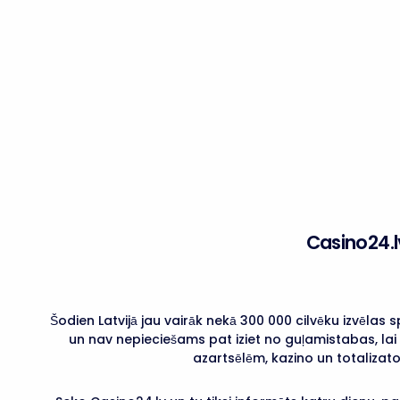
Casino24.l
Šodien Latvijā jau vairāk nekā 300 000 cilvēku izvēlas s
un nav nepieciešams pat iziet no guļamistabas, lai i
azartsēlēm, kazino un totalizat