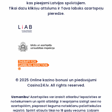
kas pieejami Latvijas spēlētājiem.
Tikai dažu klikšķu attālumā ir Tava labākā azartspēļu
pieredze.
© 2025 Online kazino bonusi un piedāvājumi
Casino24.lv. All rights reserved.
Uzmanību
! Azartspēles var izraisīt atkarību! Iepazīsties ar
noteikumiem un spēlē atbildīgi. Ir iespējams izslēgt sevi no
azartspēlēm, pieprasot lieguma noteikšanu pašatteikušos
reģistrā. Spēlēt atļauts tikai no 18 gadu vecuma. Lūdzam