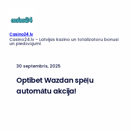
Pāriet
uz
saturu
Casino24.lv
Casino24.lv – Latvijas kazino un totalizatoru bonusi
un piedāvājumi
30 septembris, 2025
Optibet Wazdan spēļu
automātu akcija!