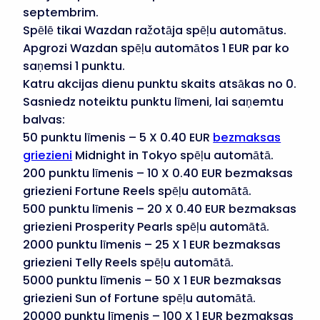
septembrim.
Spēlē tikai Wazdan ražotāja spēļu automātus.
Apgrozi Wazdan spēļu automātos 1 EUR par ko
saņemsi 1 punktu.
Katru akcijas dienu punktu skaits atsākas no 0.
Sasniedz noteiktu punktu līmeni, lai saņemtu
balvas:
50 punktu līmenis – 5 X 0.40 EUR
bezmaksas
griezieni
Midnight in Tokyo spēļu automātā.
200 punktu līmenis – 10 X 0.40 EUR bezmaksas
griezieni Fortune Reels spēļu automātā.
500 punktu līmenis – 20 X 0.40 EUR bezmaksas
griezieni Prosperity Pearls spēļu automātā.
2000 punktu līmenis – 25 X 1 EUR bezmaksas
griezieni Telly Reels spēļu automātā.
5000 punktu līmenis – 50 X 1 EUR bezmaksas
griezieni Sun of Fortune spēļu automātā.
20000 punktu līmenis – 100 X 1 EUR bezmaksas