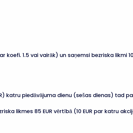
 koefi. 1.5 vai vairāk) un saņemsi bezriska likmi 10 
) katru piedāvājuma dienu (sešas dienas) tad pap
riska likmes 85 EUR vērtībā (10 EUR par katru akcij