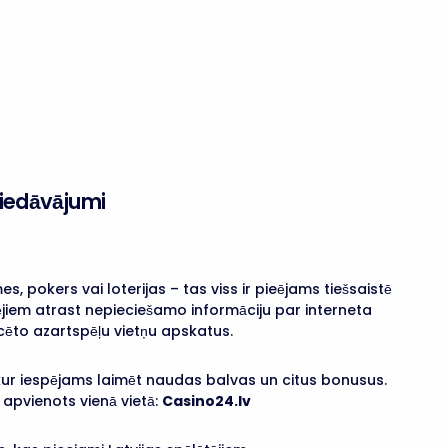
piedāvājumi
s, pokers vai loterijas – tas viss ir pieējams tiešsaistē
ācējiem atrast nepieciešamo informāciju par interneta
cēto azartspēļu vietņu apskatus.
 kur iespējams laimēt naudas balvas un citus bonusus.
 apvienots vienā vietā:
Casino24.lv