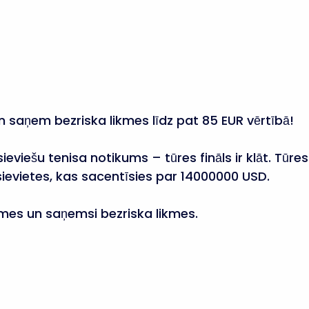
 saņem bezriska likmes līdz pat 85 EUR vērtībā!
viešu tenisa notikums – tūres fināls ir klāt. Tūres 
ievietes, kas sacentīsies par 14000000 USD.
ikmes un saņemsi bezriska likmes.