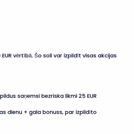
EUR vērtībā. Šo soli var izpildīt visas akcijas
ildus saņemsi bezriska likmi 25 EUR
as dienu + gala bonuss, par izpildīto