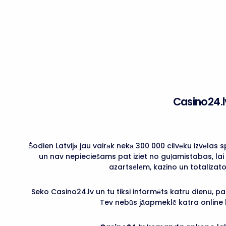
Casino24.l
Šodien Latvijā jau vairāk nekā 300 000 cilvēku izvēlas s
un nav nepieciešams pat iziet no guļamistabas, lai i
azartsēlēm, kazino un totalizat
Seko Casino24.lv un tu tiksi informēts katru dienu, 
Tev nebūs jāapmeklē katra online ka