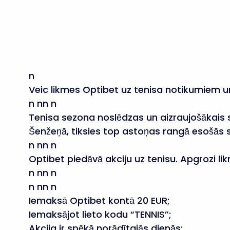
n
Veic likmes Optibet uz tenisa notikumiem un
n nn n
Tenisa sezona noslēdzas un aizraujošākais sie
Šenžeņā, tiksies top astoņas rangā esošās s
n nn n
Optibet piedāvā akciju uz tenisu. Apgrozi l
n nn n
n nn n
Iemaksā Optibet kontā 20 EUR;
Iemaksājot lieto kodu “TENNIS”;
Akcija ir spēkā norādītajās dienās: