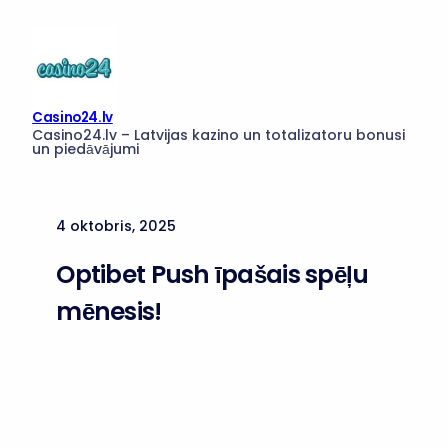
Pāriet
uz
saturu
Casino24.lv
Casino24.lv – Latvijas kazino un totalizatoru bonusi
un piedāvājumi
4 oktobris, 2025
Optibet Push īpašais spēļu
mēnesis!