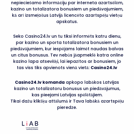
nepieciešamo informāciju par interneta azartsēlēm,
kazino un totalizatora bonusiem un piedāvajumiem,
kā arī izsmeļošus Latvijā licencēto azartspēļu vietņu
apskatus.
Seko Casino24.lv un tu tiksi informēts katru dienu,
par kazino un sporta totalizatora bonusiem un
piedāvājumiem, kur iespējams laimēt naudas balvas
un citus bonusus. Tev nebūs jāapmeklē katra online
kazino lapa atsevišķi, lai iepazītos ar bonusiem, jo
tas viss tiks apvienots vienā vietā:
Casino24.lv
Casino24.lv komanda
apkopo labākos Latvijas
kazino un totalizatoru bonusus un piedāvājumus,
kas pieejami Latvijas spēlētājiem.
Tikai dažu klikšķu attālumā ir Tava labākā azartspēļu
pieredze.