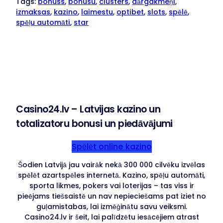
Tags:
bonuss
, 
bonusu
, 
clusters
, 
dārgakmeņi
, 
izmaksas
, 
kazino
, 
laimestu
, 
optibet
, 
slots
, 
spēlē
, 
spēļu automāti
, 
star
Casino24.lv – Latvijas kazino un
totalizatoru bonusi un piedāvājumi
Spēlēt online kazino
Šodien Latvijā jau vairāk nekā 300 000 cilvēku izvēlas
spēlēt azartspēles internetā. Kazino, spēļu automāti,
sporta likmes, pokers vai loterijas – tas viss ir
pieējams tiešsaistē un nav nepieciešams pat iziet no
guļamistabas, lai izmēģinātu savu veiksmi.
Casino24.lv ir šeit, lai palīdzētu iesācējiem atrast