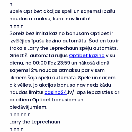
n
Spēlē Optibet akcijas spēli un saņemsi īpašu
naudas atmaksu, kurai nav limita!
n nn n
Šoreiz bezlimita kazino bonusam Optibet ir
izvēlējies īpašu kazino automātu. Šodien tas ir
trakais Larry the Leprechaun spēļu automāts.
Griezt šī automāta ruļļus
Optibet kazino
visu
dienu, no 00:00 līdz 23:59 un nākošā dienā
saņemsi 2% naudas atmaksu par visām
likmēm šajā spēļu automātā. Spēlē un saņem
cik vēlies, jo akcijas bonusa nav nedz kādu
naudas limitu!
casino24
.lv/ lapā iepazīsties arī
ar citiem Optibet bonusiem un
piedāvājumiem.
n nn nn n
Larry the Leprechaun
n nn n