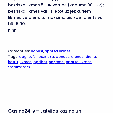
bezriska likmes 5 EUR vērtībā (kopumā 90 EUR);
bezriska likmes vari izlietot uz jebkuriem
likmes veidiem, to maksimālais koeficients var
būt 5.00.
n nn
Categories:
Bonusi
, 
Sporta likmes
Tags:
apgrozīsi
, 
bezriska
, 
bonuss
, 
dienas
, 
dienu
, 
katru
, 
likmes
, 
optibet
, 
saņemsi
, 
sporta likmes
, 
totalizators
Casino24.lv – Latvijas kazino un