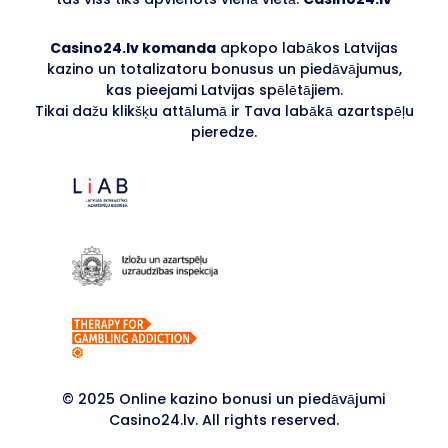
Casino24.lv komanda
apkopo labākos Latvijas
kazino un totalizatoru bonusus un piedāvājumus,
kas pieejami Latvijas spēlētājiem.
Tikai dažu klikšķu attālumā ir Tava labākā azartspēļu
pieredze.
© 2025 Online kazino bonusi un piedāvājumi
Casino24.lv. All rights reserved.