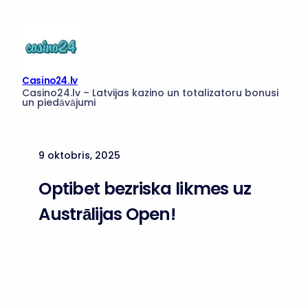
Pāriet
uz
saturu
Casino24.lv
Casino24.lv – Latvijas kazino un totalizatoru bonusi
un piedāvājumi
9 oktobris, 2025
Optibet bezriska likmes uz
Austrālijas Open!