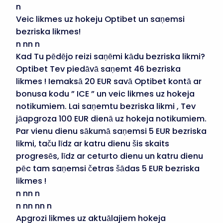
n
Veic likmes uz hokeju Optibet un saņemsi
bezriska likmes!
n nn n
Kad Tu pēdējo reizi saņēmi kādu bezriska likmi?
Optibet Tev piedāvā saņemt 46 bezriska
likmes ! Iemaksā 20 EUR savā Optibet kontā ar
bonusa kodu ” ICE ” un veic likmes uz hokeja
notikumiem. Lai saņemtu bezriska likmi , Tev
jāapgroza 100 EUR dienā uz hokeja notikumiem.
Par vienu dienu sākumā saņemsi 5 EUR bezriska
likmi, taču līdz ar katru dienu šis skaits
progresēs, līdz ar ceturto dienu un katru dienu
pēc tam saņemsi četras šādas 5 EUR bezriska
likmes !
n nn n
n nn nn n
Apgrozi likmes uz aktuālajiem hokeja