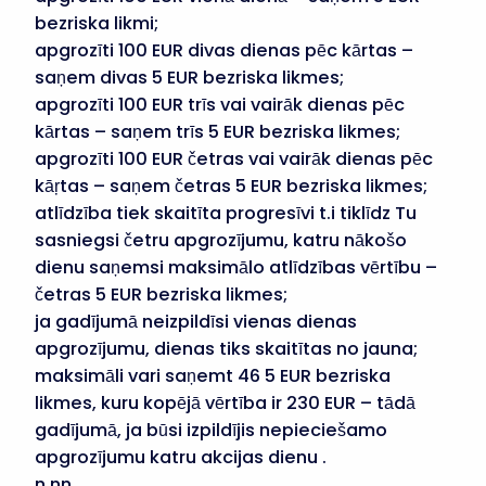
bezriska likmi;
apgrozīti 100 EUR divas dienas pēc kārtas –
saņem divas 5 EUR bezriska likmes;
apgrozīti 100 EUR trīs vai vairāk dienas pēc
kārtas – saņem trīs 5 EUR bezriska likmes;
apgrozīti 100 EUR četras vai vairāk dienas pēc
kāŗtas – saņem četras 5 EUR bezriska likmes;
atlīdzība tiek skaitīta progresīvi t.i tiklīdz Tu
sasniegsi četru apgrozījumu, katru nākošo
dienu saņemsi maksimālo atlīdzības vērtību –
četras 5 EUR bezriska likmes;
ja gadījumā neizpildīsi vienas dienas
apgrozījumu, dienas tiks skaitītas no jauna;
maksimāli vari saņemt 46 5 EUR bezriska
likmes, kuru kopējā vērtība ir 230 EUR – tādā
gadījumā, ja būsi izpildījis nepieciešamo
apgrozījumu katru akcijas dienu .
n nn