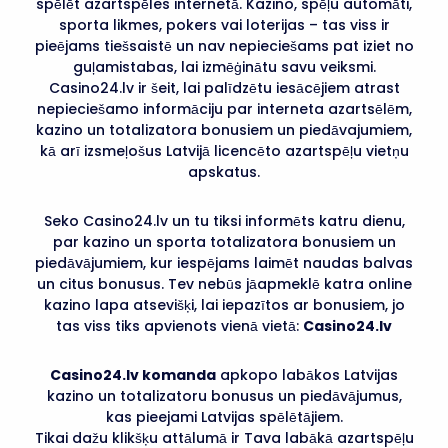
spēlēt azartspēles internetā. Kazino, spēļu automāti,
sporta likmes, pokers vai loterijas – tas viss ir
pieējams tiešsaistē un nav nepieciešams pat iziet no
guļamistabas, lai izmēģinātu savu veiksmi.
Casino24.lv ir šeit, lai palīdzētu iesācējiem atrast
nepieciešamo informāciju par interneta azartsēlēm,
kazino un totalizatora bonusiem un piedāvajumiem,
kā arī izsmeļošus Latvijā licencēto azartspēļu vietņu
apskatus.
Seko Casino24.lv un tu tiksi informēts katru dienu,
par kazino un sporta totalizatora bonusiem un
piedāvājumiem, kur iespējams laimēt naudas balvas
un citus bonusus. Tev nebūs jāapmeklē katra online
kazino lapa atsevišķi, lai iepazītos ar bonusiem, jo
tas viss tiks apvienots vienā vietā:
Casino24.lv
Casino24.lv komanda
apkopo labākos Latvijas
kazino un totalizatoru bonusus un piedāvājumus,
kas pieejami Latvijas spēlētājiem.
Tikai dažu klikšķu attālumā ir Tava labākā azartspēļu