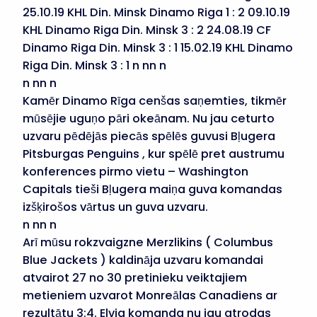
25.10.19 KHL Din. Minsk Dinamo Riga 1 : 2 09.10.19
KHL Dinamo Riga Din. Minsk 3 : 2 24.08.19 CF
Dinamo Riga Din. Minsk 3 : 1 15.02.19 KHL Dinamo
Riga Din. Minsk 3 : 1 n nn n
n nn n
Kamēr Dinamo Rīga cenšas saņemties, tikmēr
mūsējie uguņo pāri okeānam. Nu jau ceturto
uzvaru pēdējās piecās spēlēs guvusi Bļugera
Pitsburgas Penguins , kur spēlē pret austrumu
konferences pirmo vietu – Washington
Capitals tieši Bļugera maiņa guva komandas
izšķirošos vārtus un guva uzvaru.
n nn n
Arī mūsu rokzvaigzne Merzlikins ( Columbus
Blue Jackets ) kaldināja uzvaru komandai
atvairot 27 no 30 pretinieku veiktajiem
metieniem uzvarot Monreālas Canadiens ar
rezultātu 3:4. Elvja komanda nu jau atrodas