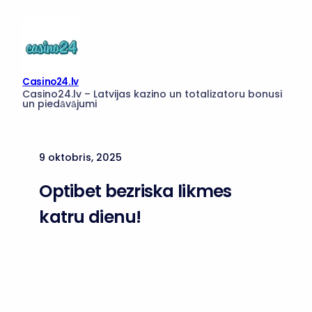
Pāriet
uz
saturu
Casino24.lv
Casino24.lv – Latvijas kazino un totalizatoru bonusi
un piedāvājumi
9 oktobris, 2025
Optibet bezriska likmes
katru dienu!