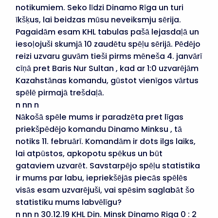
notikumiem. Seko līdzi Dinamo Rīga un turi
īkšķus, lai beidzas mūsu neveiksmju sērija.
Pagaidām esam KHL tabulas pašā lejasdaļā un
iesoļojuši skumjā 10 zaudētu spēļu sērijā. Pēdējo
reizi uzvaru guvām tieši pirms mēneša 4. janvārī
cīņā pret Baris Nur Sultan , kad ar 1:0 uzvarējām
Kazahstānas komandu, gūstot vienīgos vārtus
spēlē pirmajā trešdaļā.
n nn n
Nākošā spēle mums ir paradzēta pret līgas
priekšpēdējo komandu Dinamo Minksu , tā
notiks 11. februārī. Komandām ir dots ilgs laiks,
lai atpūstos, apkopotu spēkus un būt
gataviem uzvarēt. Savstarpējo spēļu statistika
ir mums par labu, iepriekšējās piecās spēlēs
visās esam uzvarējuši, vai spēsim saglabāt šo
statistiku mums labvēlīgu?
n nn n 30.12.19 KHL Din. Minsk Dinamo Riga 0 : 2