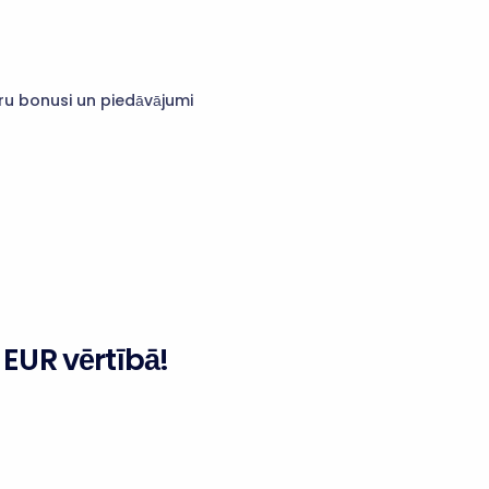
oru bonusi un piedāvājumi
 EUR vērtībā!