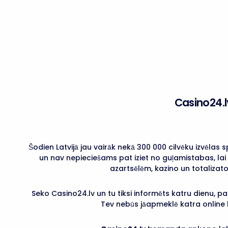
Casino24.l
Šodien Latvijā jau vairāk nekā 300 000 cilvēku izvēlas s
un nav nepieciešams pat iziet no guļamistabas, lai i
azartsēlēm, kazino un totalizat
Seko Casino24.lv un tu tiksi informēts katru dienu, 
Tev nebūs jāapmeklē katra online ka