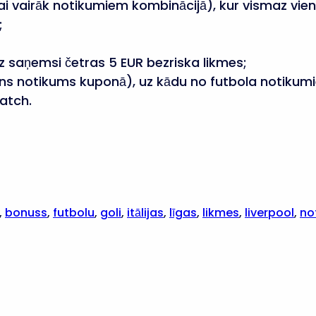
ai vairāk notikumiem kombinācijā), kur vismaz viens
;
z saņemsi četras 5 EUR bezriska likmes;
viens notikums kuponā), uz kādu no futbola notikum
atch.
, 
bonuss
, 
futbolu
, 
goli
, 
itālijas
, 
līgas
, 
likmes
, 
liverpool
, 
no